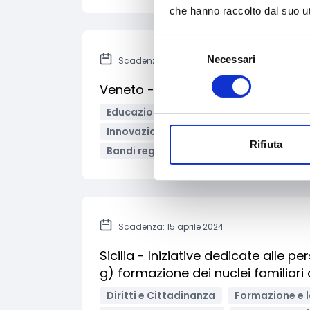
che hanno raccolto dal suo uti
Selezione
Necessari
del
Scadenza: 12 marzo 2024
consenso
Veneto - Bando VET Innovation 2
Educazione e istruzione
Formazione 
Innovazione tecnologica, digitalizzazio
Rifiuta
Bandi regionali / locali
Scadenza: 15 aprile 2024
Sicilia - Iniziative dedicate alle p
g) formazione dei nuclei familiar
Diritti e Cittadinanza
Formazione e 