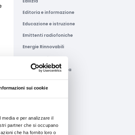
Edilizia
e
Editoria e informazione
Educazione e istruzione
Emittenti radiofoniche
Energie Rinnovabili
Farmaceutico
Farmacia e/o chimica
Fashion
to
Informazioni sui cookie
Festival e mostre
Fiere ed eventi
Formazione e lavoro
l media e per analizzare il
nostri partner che si occupano
Fotovoltaico
azioni che ha fornito loro o