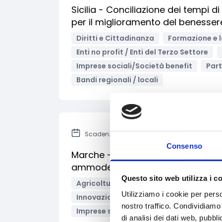
Sicilia - Conciliazione dei tempi di
per il miglioramento del benesser
Diritti e Cittadinanza
Formazione e 
Enti no profit / Enti del Terzo Settore
Imprese sociali/Società benefit
Part
Bandi regionali / locali
Scadenza: 31 maggio 2024
Consenso
Marche - PNRR Innovazione e mecc
ammodernamento macchine agri
Questo sito web utilizza i c
Agricoltura e sviluppo rurale
Ambient
Utilizziamo i cookie per perso
Innovazione tecnologica, digitalizzazio
nostro traffico. Condividiamo 
Imprese sociali/Società benefit
Libe
di analisi dei dati web, pubbl