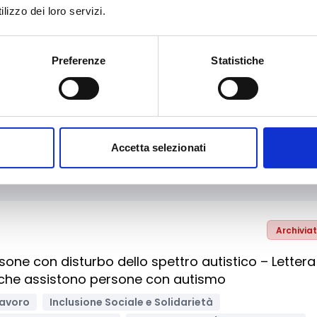
lizzo dei loro servizi.
Preferenze
Statistiche
Archivia
024
e lavoro
Inclusione Sociale e Solidarietà
ne, ICT
Organismi di formazione
Accetta selezionati
Archivia
ersone con disturbo dello spettro autistico – Lettera
i che assistono persone con autismo
lavoro
Inclusione Sociale e Solidarietà