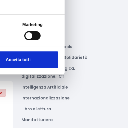
Gastronomia
Giustizia e sicurezza
Marketing
to
Green economy
Impianti sportivi
Imprenditoria femminile
Inclusione Sociale e Solidarietà
Accetta tutti
Innovazione tecnologica,
digitalizzazione, ICT
Intelligenza Artificiale
to
Internazionalizzazione
Libro e lettura
Manifatturiero