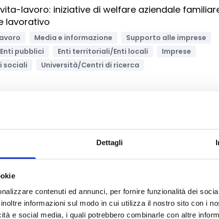
 vita-lavoro: iniziative di welfare aziendale familiar
e lavorativo
lavoro
Media e informazione
Supporto alle imprese
Enti pubblici
Enti territoriali/Enti locali
Imprese
i sociali
Università/Centri di ricerca
Archivia
Dettagli
anizzazione nel settore agricolo e alimentare:
cole
ookie
e e Sviluppo sostenibile
nalizzare contenuti ed annunci, per fornire funzionalità dei socia
ne, ICT
Supporto alle imprese
Imprese
inoltre informazioni sul modo in cui utilizza il nostro sito con i 
ri professionisti
Bandi regionali / locali
icità e social media, i quali potrebbero combinarle con altre inform