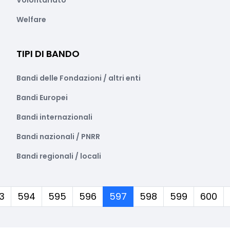
Volontariato
Welfare
TIPI DI BANDO
Bandi delle Fondazioni / altri enti
Bandi Europei
Bandi internazionali
Bandi nazionali / PNRR
Bandi regionali / locali
(corrente)
3
594
595
596
597
598
599
600