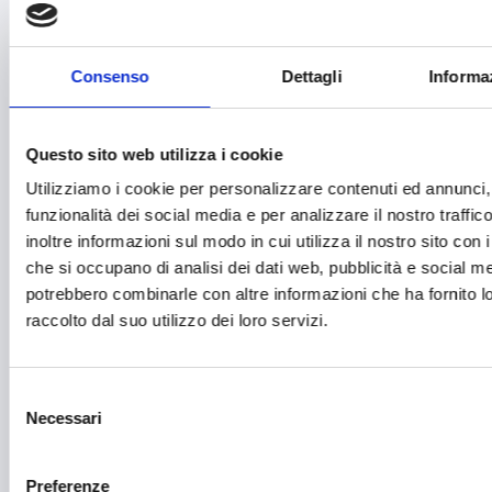
Emittenti radiofoniche
Consenso
Dettagli
Informa
Energie Rinnovabili
Farmaceutico
Questo sito web utilizza i cookie
Farmacia e/o chimica
Utilizziamo i cookie per personalizzare contenuti ed annunci, 
Fashion
funzionalità dei social media e per analizzare il nostro traffi
inoltre informazioni sul modo in cui utilizza il nostro sito con i
Festival e mostre
che si occupano di analisi dei dati web, pubblicità e social med
Fiere ed eventi
potrebbero combinarle con altre informazioni che ha fornito 
raccolto dal suo utilizzo dei loro servizi.
Formazione e lavoro
Fotovoltaico
Selezione
Gastronomia
Necessari
del
consenso
Giustizia e sicurezza
Preferenze