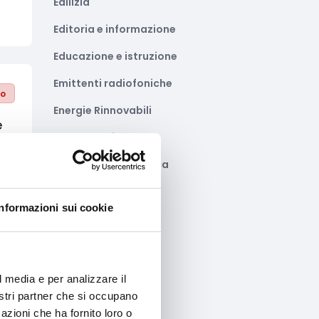
Edilizia
Editoria e informazione
Educazione e istruzione
Emittenti radiofoniche
to
Energie Rinnovabili
e
Farmaceutico
Farmacia e/o chimica
Fashion
Informazioni sui cookie
Festival e mostre
Fiere ed eventi
Formazione e lavoro
l media e per analizzare il
to
nostri partner che si occupano
Fotovoltaico
azioni che ha fornito loro o