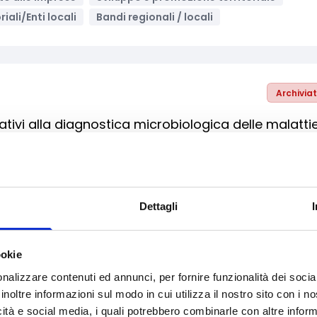
riali/Enti locali
Bandi regionali / locali
Archivia
tivi alla diagnostica microbiologica delle malatti
nologica, digitalizzazione, ICT
Media e informazione
a
Supporto alle imprese
Enti pubblici
Imprese
zionali / PNRR
Dettagli
ookie
nalizzare contenuti ed annunci, per fornire funzionalità dei socia
Archivia
inoltre informazioni sul modo in cui utilizza il nostro sito con i 
zione dei Piani per l'eliminazione delle barriere
icità e social media, i quali potrebbero combinarle con altre inform