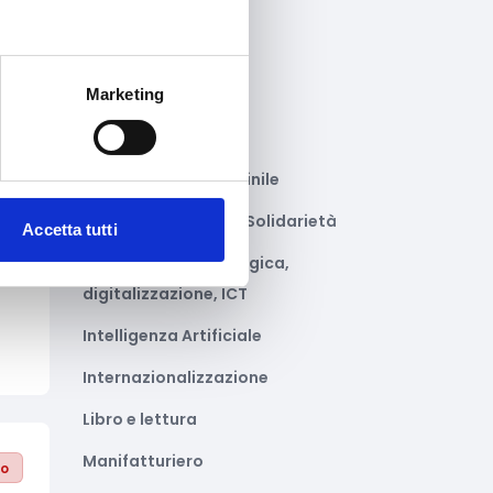
Gastronomia
Giustizia e sicurezza
Marketing
Green economy
Impianti sportivi
Imprenditoria femminile
Inclusione Sociale e Solidarietà
Accetta tutti
to
Innovazione tecnologica,
digitalizzazione, ICT
Intelligenza Artificiale
Internazionalizzazione
Libro e lettura
Manifatturiero
to