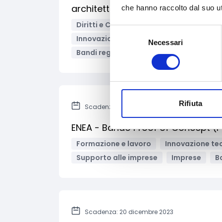
architettoniche (P.E.B.A.)
che hanno raccolto dal suo uti
Diritti e Cittadinanza
Inclusione Soci
Selezione
Innovazione tecnologica, digitalizzazio
Necessari
del
Bandi regionali / locali
consenso
Rifiuta
Scadenza: 12 dicembre 2023
ENEA - Bando Proof of Concept (
Formazione e lavoro
Innovazione tec
Supporto alle imprese
Imprese
B
Scadenza: 20 dicembre 2023