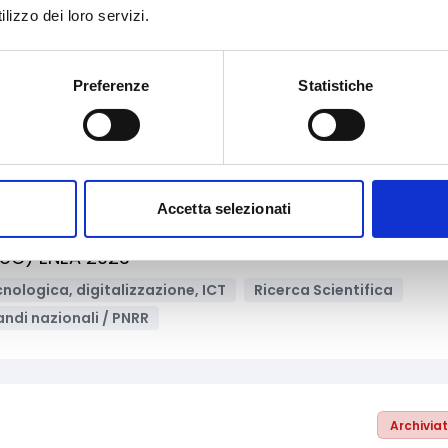
lizzo dei loro servizi.
ale e Solidarietà
ne, ICT
Enti territoriali/Enti locali
Preferenze
Statistiche
Accetta selezionati
Archivia
PoC) ENEA 2023
nologica, digitalizzazione, ICT
Ricerca Scientifica
andi nazionali / PNRR
Archivia