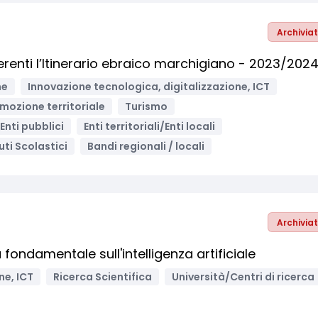
Archivia
nerenti l’Itinerario ebraico marchigiano - 2023/202
ne
Innovazione tecnologica, digitalizzazione, ICT
mozione territoriale
Turismo
Enti pubblici
Enti territoriali/Enti locali
tuti Scolastici
Bandi regionali / locali
Archivia
 fondamentale sull'intelligenza artificiale
ne, ICT
Ricerca Scientifica
Università/Centri di ricerca