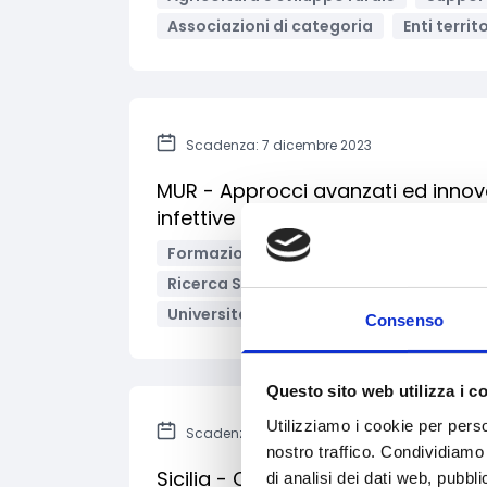
Associazioni di categoria
Enti territo
Scadenza: 7 dicembre 2023
MUR - Approcci avanzati ed innova
infettive
Formazione e lavoro
Innovazione tec
Ricerca Scientifica
Salute e medicin
Università/Centri di ricerca
Bandi na
Consenso
Questo sito web utilizza i c
Utilizziamo i cookie per perso
Scadenza: 30 novembre 2023
nostro traffico. Condividiamo 
Sicilia - Contributi per la progetta
di analisi dei dati web, pubbl