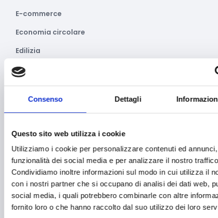
E-commerce
Economia circolare
Edilizia
Editoria e informazione
Educazione e istruzione
Consenso
Dettagli
Informazion
Emittenti radiofoniche
Energie Rinnovabili
Questo sito web utilizza i cookie
Farmaceutico
Utilizziamo i cookie per personalizzare contenuti ed annunci, 
funzionalità dei social media e per analizzare il nostro traffico
Farmacia e/o chimica
Condividiamo inoltre informazioni sul modo in cui utilizza il no
Fashion
con i nostri partner che si occupano di analisi dei dati web, pu
social media, i quali potrebbero combinarle con altre informa
Festival e mostre
fornito loro o che hanno raccolto dal suo utilizzo dei loro servi
Fiere ed eventi