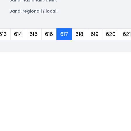
Bandi nazionali / PNRR
Bandi regionali / locali
(corrente)
613
614
615
616
617
618
619
620
621