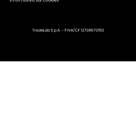
Informativa sui cookies
TradeLab S.p.A. - P.IVA/CF 12708570150