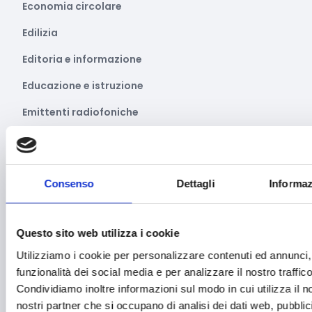
Economia circolare
Edilizia
Editoria e informazione
Educazione e istruzione
Emittenti radiofoniche
Energie Rinnovabili
Farmaceutico
Consenso
Dettagli
Informaz
Farmacia e/o chimica
Fashion
Questo sito web utilizza i cookie
Festival e mostre
Utilizziamo i cookie per personalizzare contenuti ed annunci, 
Fiere ed eventi
funzionalità dei social media e per analizzare il nostro traffico
Condividiamo inoltre informazioni sul modo in cui utilizza il no
Formazione e lavoro
nostri partner che si occupano di analisi dei dati web, pubblic