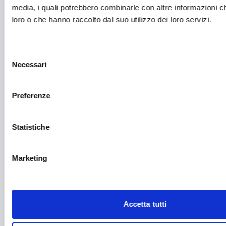
media, i quali potrebbero combinarle con altre informazioni ch
Fotovoltaico
loro o che hanno raccolto dal suo utilizzo dei loro servizi.
Gastronomia
Giustizia e sicurezza
Selezione
Necessari
Green economy
del
consenso
Impianti sportivi
Preferenze
Imprenditoria femminile
Inclusione Sociale e Solidarietà
Statistiche
Innovazione tecnologica, digitalizzazione, ICT
Marketing
Intelligenza Artificiale
Internazionalizzazione
Libro e lettura
Accetta tutti
Manifatturiero