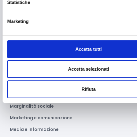
Imprenditoria femminile
Statistiche
Inclusione Sociale e Solidarietà
Marketing
Innovazione tecnologica, digitalizzazione, ICT
Intelligenza Artificiale
Internazionalizzazione
Accetta tutti
Libro e lettura
Accetta selezionati
Manifatturiero
Manifestazioni culturali
Rifiuta
Manifestazioni Sportive
Marginalità sociale
Marketing e comunicazione
Media e informazione