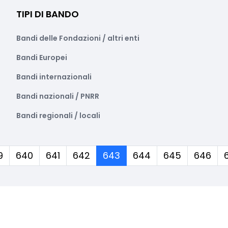
TIPI DI BANDO
Bandi delle Fondazioni / altri enti
Bandi Europei
Bandi internazionali
Bandi nazionali / PNRR
Bandi regionali / locali
(corrente)
9
640
641
642
643
644
645
646