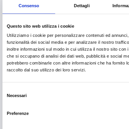
Consenso
Dettagli
Informa
Farmaceutico
Farmacia e/o chimica
Questo sito web utilizza i cookie
Fashion
Utilizziamo i cookie per personalizzare contenuti ed annunci, 
funzionalità dei social media e per analizzare il nostro traffi
Festival e mostre
inoltre informazioni sul modo in cui utilizza il nostro sito con i
Fiere ed eventi
che si occupano di analisi dei dati web, pubblicità e social med
potrebbero combinarle con altre informazioni che ha fornito 
Formazione e lavoro
raccolto dal suo utilizzo dei loro servizi.
Fotovoltaico
Gastronomia
Selezione
Necessari
del
Giustizia e sicurezza
consenso
Green economy
Preferenze
Impianti sportivi