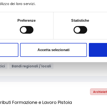
vazione tecnologica, digitalizzazione, ICT
lizzo dei loro servizi.
ndi regionali / locali
Preferenze
Statistiche
Archivia
o del bullismo e del cyberbullismo nelle scuole de
Accetta selezionati
struzione
Inclusione Sociale e Solidarietà
tici
Bandi regionali / locali
Archivia
ibuti Formazione e Lavoro Pistoia