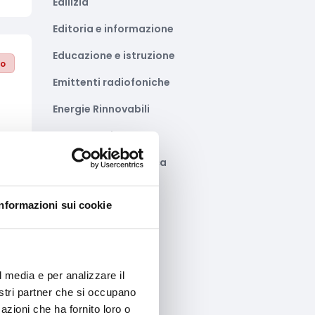
Edilizia
Editoria e informazione
Educazione e istruzione
to
Emittenti radiofoniche
Energie Rinnovabili
Farmaceutico
Farmacia e/o chimica
Fashion
Informazioni sui cookie
Festival e mostre
Fiere ed eventi
to
Formazione e lavoro
l media e per analizzare il
da
nostri partner che si occupano
Fotovoltaico
azioni che ha fornito loro o