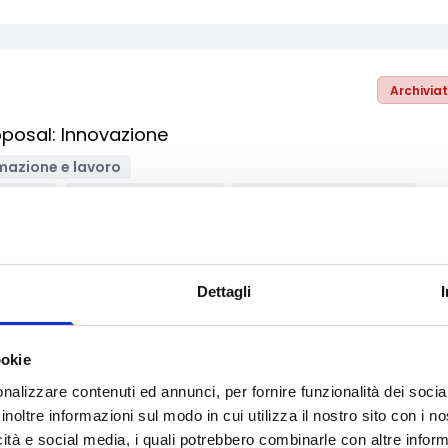
Archivia
oposal: Innovazione
mazione e lavoro
ne, ICT
Ricerca Scientifica
Supporto alle imprese
ci
Imprese
Imprese sociali/Società benefit
ropei
Dettagli
Archivia
ookie
nalizzare contenuti ed annunci, per fornire funzionalità dei socia
 l'installazione di dispositivi di ricarica elettrica 
inoltre informazioni sul modo in cui utilizza il nostro sito con i 
icità e social media, i quali potrebbero combinarle con altre inform