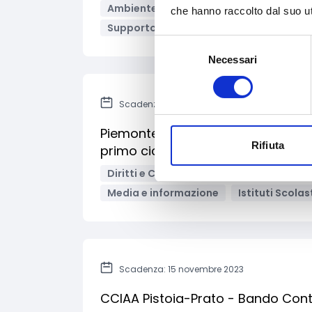
Ambiente e Sviluppo sostenibile
Inno
che hanno raccolto dal suo uti
Supporto alle imprese
Imprese
Ba
Selezione
Necessari
del
consenso
Scadenza: 27 ottobre 2023
Piemonte - Prevenzione e contrast
Rifiuta
primo ciclo - 2023-2024
Diritti e Cittadinanza
Educazione e i
Media e informazione
Istituti Scolas
Scadenza: 15 novembre 2023
CCIAA Pistoia-Prato - Bando Contr