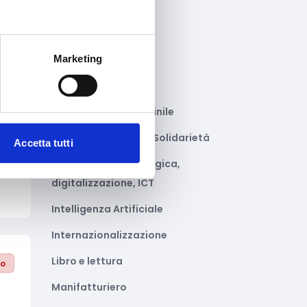
Gastronomia
Giustizia e sicurezza
Marketing
Green economy
Impianti sportivi
to
Imprenditoria femminile
l
Inclusione Sociale e Solidarietà
Accetta tutti
Innovazione tecnologica,
digitalizzazione, ICT
Intelligenza Artificiale
Internazionalizzazione
Libro e lettura
to
Manifatturiero