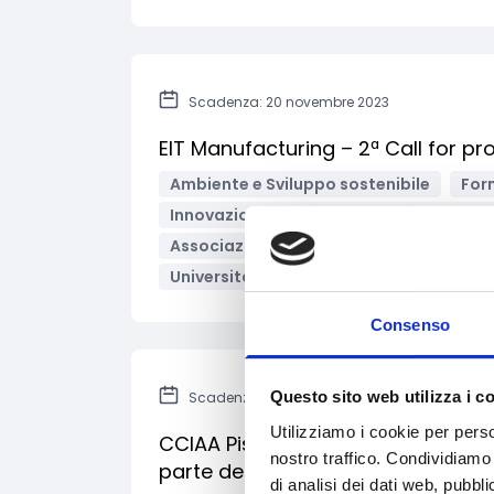
Scadenza: 20 novembre 2023
EIT Manufacturing – 2ª Call for pr
Ambiente e Sviluppo sostenibile
For
Innovazione tecnologica, digitalizzazio
Associazioni di categoria
Enti pubbli
Università/Centri di ricerca
Bandi Eu
Consenso
Questo sito web utilizza i c
Scadenza: 29 febbraio 2024
Utilizziamo i cookie per perso
CCIAA Pistoia-Prato - Contributi per
nostro traffico. Condividiamo 
parte delle imprese alberghiere
di analisi dei dati web, pubbl