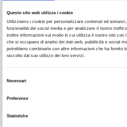
Fashion
Festival e mostre
Questo sito web utilizza i cookie
Utilizziamo i cookie per personalizzare contenuti ed annunci, 
Fiere ed eventi
funzionalità dei social media e per analizzare il nostro traffi
Formazione e lavoro
inoltre informazioni sul modo in cui utilizza il nostro sito con i
che si occupano di analisi dei dati web, pubblicità e social med
Fotovoltaico
potrebbero combinarle con altre informazioni che ha fornito 
Gastronomia
raccolto dal suo utilizzo dei loro servizi.
Giustizia e sicurezza
Selezione
Green economy
Necessari
del
Impianti sportivi
consenso
Imprenditoria femminile
Preferenze
Inclusione Sociale e Solidarietà
Statistiche
Innovazione tecnologica, digitalizzazione, ICT