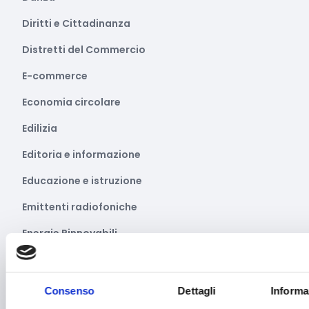
Diritti e Cittadinanza
Distretti del Commercio
E-commerce
Economia circolare
Edilizia
Editoria e informazione
Educazione e istruzione
Emittenti radiofoniche
Energie Rinnovabili
Farmaceutico
Farmacia e/o chimica
Consenso
Dettagli
Informa