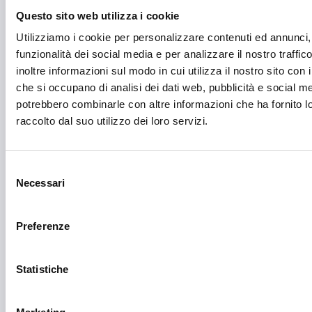
Questo sito web utilizza i cookie
Festival e mostre
Utilizziamo i cookie per personalizzare contenuti ed annunci, 
Fiere ed eventi
funzionalità dei social media e per analizzare il nostro traffi
Formazione e lavoro
inoltre informazioni sul modo in cui utilizza il nostro sito con i
che si occupano di analisi dei dati web, pubblicità e social med
Fotovoltaico
potrebbero combinarle con altre informazioni che ha fornito 
raccolto dal suo utilizzo dei loro servizi.
Gastronomia
Giustizia e sicurezza
Selezione
Green economy
Necessari
del
consenso
Impianti sportivi
Preferenze
Imprenditoria femminile
Inclusione Sociale e Solidarietà
Statistiche
Innovazione tecnologica, digitalizzazione, ICT
Intelligenza Artificiale