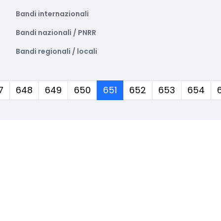
Bandi internazionali
Bandi nazionali / PNRR
Bandi regionali / locali
(corrente)
7
648
649
650
651
652
653
654