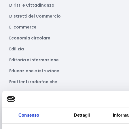
Diritti e Cittadinanza
Distretti del Commercio
E-commerce
Economia circolare
Edilizia
Editoria e informazione
Educazione e istruzione
Emittenti radiofoniche
Energie Rinnovabili
Farmaceutico
Farmacia e/o chimica
Consenso
Dettagli
Informa
Fashion