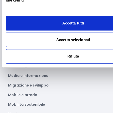
Marketing
Internazionalizzazione
Libro e lettura
Accetta tutti
Manifatturiero
Manifestazioni culturali
Accetta selezionati
Manifestazioni Sportive
Marginalità sociale
Rifiuta
Marketing e comunicazione
Media e informazione
Migrazione e sviluppo
Mobile e arredo
Mobilità sostenibile