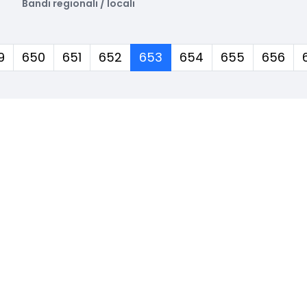
Bandi regionali / locali
(corrente)
9
650
651
652
653
654
655
656