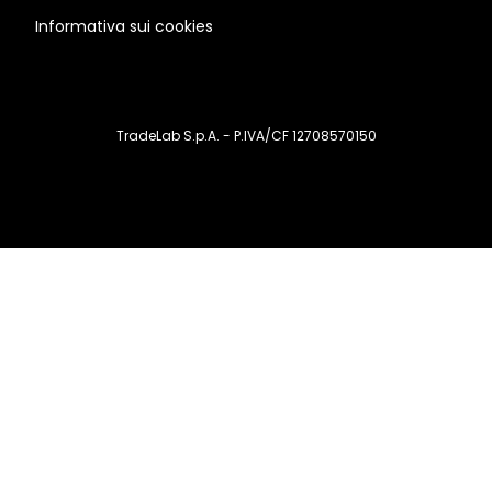
Informativa sui cookies
TradeLab S.p.A. - P.IVA/CF 12708570150