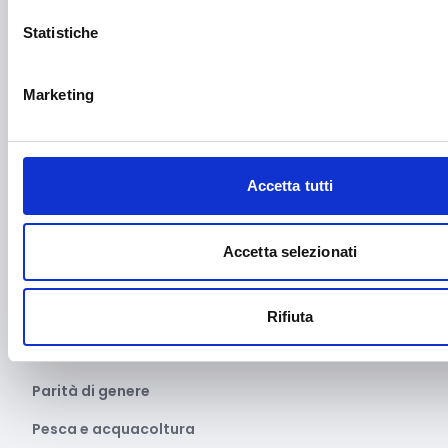
Manifatturiero
Statistiche
Manifestazioni culturali
Manifestazioni Sportive
Marketing
Marginalità sociale
Marketing e comunicazione
Accetta tutti
Media e informazione
Migrazione e sviluppo
Accetta selezionati
Mobile e arredo
Mobilità sostenibile
Rifiuta
Musica
Parità di genere
Pesca e acquacoltura