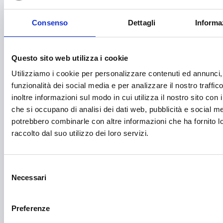
Formazione e lavoro
Fotovoltaico
Consenso
Dettagli
Informa
Gastronomia
Giustizia e sicurezza
Questo sito web utilizza i cookie
Utilizziamo i cookie per personalizzare contenuti ed annunci, 
Green economy
funzionalità dei social media e per analizzare il nostro traffi
Impianti sportivi
inoltre informazioni sul modo in cui utilizza il nostro sito con i
che si occupano di analisi dei dati web, pubblicità e social med
Imprenditoria femminile
potrebbero combinarle con altre informazioni che ha fornito 
raccolto dal suo utilizzo dei loro servizi.
Inclusione Sociale e Solidarietà
Innovazione tecnologica, digitalizzazione, ICT
Selezione
Intelligenza Artificiale
Necessari
del
Internazionalizzazione
consenso
Preferenze
Libro e lettura