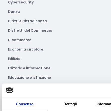
Cybersecurity
Danza
Diritti e Cittadinanza
Distretti del Commercio
E-commerce
Economia circolare
Edilizia
Editoria e informazione
Educazione e istruzione
Emittenti radiofoniche
Energie Rinnovabili
Consenso
Dettagli
Informaz
Farmaceutico