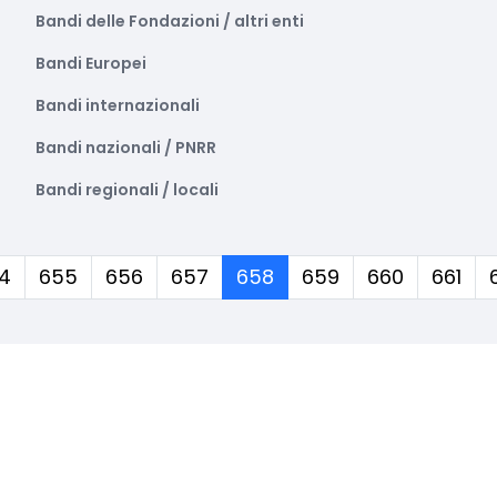
Bandi delle Fondazioni / altri enti
Bandi Europei
Bandi internazionali
Bandi nazionali / PNRR
Bandi regionali / locali
(corrente)
4
655
656
657
658
659
660
661