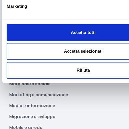
Marketing
Innovazione tecnologica, digitalizzazione, ICT
Intelligenza Artificiale
Internazionalizzazione
Accetta tutti
Libro e lettura
Manifatturiero
Accetta selezionati
Manifestazioni culturali
Rifiuta
Manifestazioni Sportive
Marginalità sociale
Marketing e comunicazione
Media e informazione
Migrazione e sviluppo
Mobile e arredo