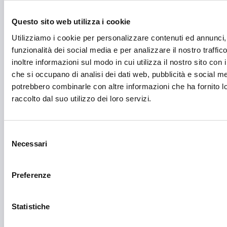
Farmacia e/o chimica
Questo sito web utilizza i cookie
Fashion
Utilizziamo i cookie per personalizzare contenuti ed annunci, 
Festival e mostre
funzionalità dei social media e per analizzare il nostro traffi
inoltre informazioni sul modo in cui utilizza il nostro sito con i
Fiere ed eventi
che si occupano di analisi dei dati web, pubblicità e social med
Formazione e lavoro
potrebbero combinarle con altre informazioni che ha fornito 
raccolto dal suo utilizzo dei loro servizi.
Fotovoltaico
Gastronomia
Selezione
Giustizia e sicurezza
Necessari
del
consenso
Green economy
Preferenze
Impianti sportivi
Imprenditoria femminile
Statistiche
Inclusione Sociale e Solidarietà