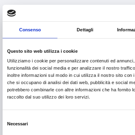
Cybersecurity
Danza
Diritti e Cittadinanza
Consenso
Dettagli
Informaz
Distretti del Commercio
Questo sito web utilizza i cookie
E-commerce
Utilizziamo i cookie per personalizzare contenuti ed annunci, 
Economia circolare
funzionalità dei social media e per analizzare il nostro traffi
inoltre informazioni sul modo in cui utilizza il nostro sito con i
Edilizia
che si occupano di analisi dei dati web, pubblicità e social med
Editoria e informazione
potrebbero combinarle con altre informazioni che ha fornito 
raccolto dal suo utilizzo dei loro servizi.
Educazione e istruzione
Emittenti radiofoniche
Selezione
Energie Rinnovabili
Necessari
del
consenso
Farmaceutico