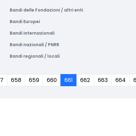
Bandi delle Fondazioni / altri enti
Bandi Europei
Bandi internazionali
Bandi nazionali / PNRR
Bandi regionali / locali
(corrente)
7
658
659
660
661
662
663
664