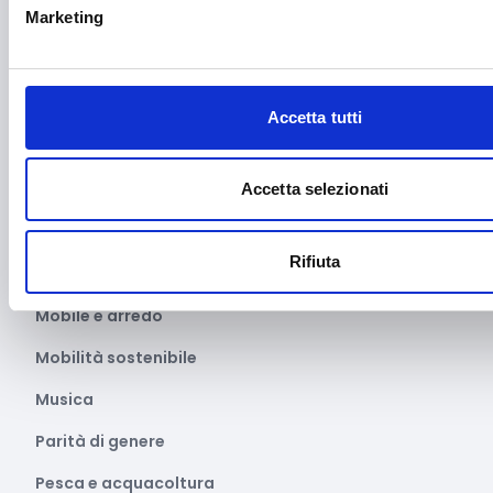
Marketing
Manifatturiero
Manifestazioni culturali
Manifestazioni Sportive
Accetta tutti
Marginalità sociale
Marketing e comunicazione
Accetta selezionati
Media e informazione
Rifiuta
Migrazione e sviluppo
Mobile e arredo
Mobilità sostenibile
Musica
Parità di genere
Pesca e acquacoltura