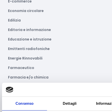
E-commerce
Economia circolare
Edilizia
Editoria e informazione
Educazione e istruzione
Emittenti radiofoniche
Energie Rinnovabili
Farmaceutico
Farmacia e/o chimica
Fashion
Festival e mostre
Consenso
Dettagli
Informaz
Fiere ed eventi