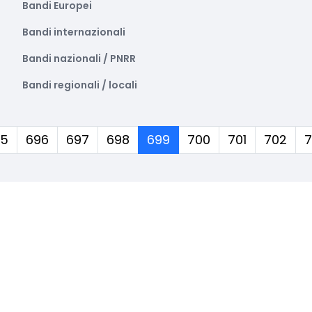
Bandi Europei
Bandi internazionali
Bandi nazionali / PNRR
Bandi regionali / locali
(corrente)
95
696
697
698
699
700
701
702
7