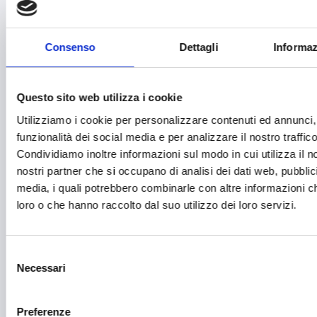
Fashion
Festival e mostre
Consenso
Dettagli
Informaz
Fiere ed eventi
Formazione e lavoro
Questo sito web utilizza i cookie
Fotovoltaico
Utilizziamo i cookie per personalizzare contenuti ed annunci, 
funzionalità dei social media e per analizzare il nostro traffico
Gastronomia
Condividiamo inoltre informazioni sul modo in cui utilizza il no
Giustizia e sicurezza
nostri partner che si occupano di analisi dei dati web, pubblic
media, i quali potrebbero combinarle con altre informazioni ch
Green economy
loro o che hanno raccolto dal suo utilizzo dei loro servizi.
Impianti sportivi
Imprenditoria femminile
Selezione
Necessari
del
Inclusione Sociale e Solidarietà
consenso
Innovazione tecnologica, digitalizzazione, ICT
Preferenze