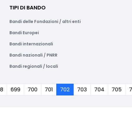
TIPI DI BANDO
Bandi delle Fondazioni / altri enti
Bandi Europei
Bandi internazionali
Bandi nazionali / PNRR
Bandi regionali / locali
(corrente)
8
699
700
701
702
703
704
705