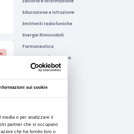
Editoria e informazione
Educazione e istruzione
Emittenti radiofoniche
Energie Rinnovabili
Farmaceutico
to
Farmacia e/o chimica
Fashion
Festival e mostre
Informazioni sui cookie
Fiere ed eventi
Formazione e lavoro
Fotovoltaico
l media e per analizzare il
nostri partner che si occupano
Gastronomia
azioni che ha fornito loro o
to