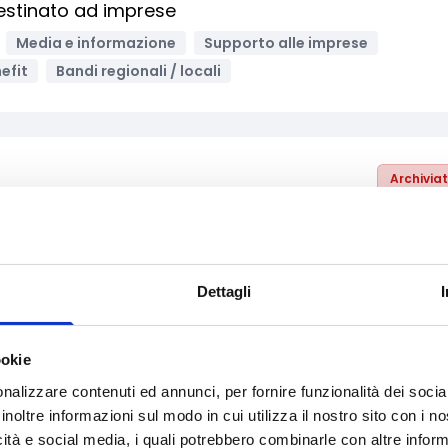
estinato ad imprese
Media e informazione
Supporto alle imprese
efit
Bandi regionali / locali
Archivia
Gorizia – Costruiamo il futuro
 e Cultura
Educazione e istruzione
vazione tecnologica, digitalizzazione, ICT
Sport
Dettagli
urismo
Enti no profit / Enti del Terzo Settore
li
Bandi delle Fondazioni / altri enti
ookie
nalizzare contenuti ed annunci, per fornire funzionalità dei socia
inoltre informazioni sul modo in cui utilizza il nostro sito con i 
icità e social media, i quali potrebbero combinarle con altre inform
Archivia