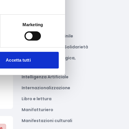
Giustizia e sicurezza
Green economy
Marketing
Impianti sportivi
Imprenditoria femminile
Inclusione Sociale e Solidarietà
Innovazione tecnologica,
Accetta tutti
digitalizzazione, ICT
to
Intelligenza Artificiale
Internazionalizzazione
Libro e lettura
Manifatturiero
Manifestazioni culturali
to