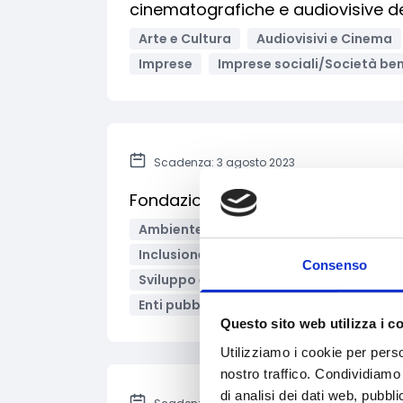
cinematografiche e audiovisive d
Arte e Cultura
Audiovisivi e Cinema
Imprese
Imprese sociali/Società ben
Scadenza: 3 agosto 2023
Fondazione Cassa di Risparmio di 
Ambiente e Sviluppo sostenibile
Arte
Inclusione Sociale e Solidarietà
Inno
Consenso
Sviluppo e promozione territoriale
T
Enti pubblici
Enti territoriali/Enti loca
Questo sito web utilizza i c
Utilizziamo i cookie per perso
nostro traffico. Condividiamo 
di analisi dei dati web, pubbl