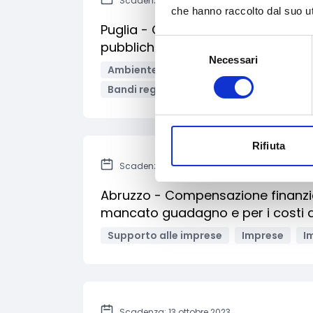
Scadenza: 29 luglio 2023
che hanno raccolto dal suo uti
Puglia - Concessione di contributi
Selezione
pubbliche 2023
Necessari
del
Ambiente e Sviluppo sostenibile
Svil
consenso
Bandi regionali / locali
Rifiuta
Scadenza: 12 luglio 2023
Abruzzo - Compensazione finanziari
mancato guadagno e per i costi do
Supporto alle imprese
Imprese
I
Scadenza: 13 ottobre 2023