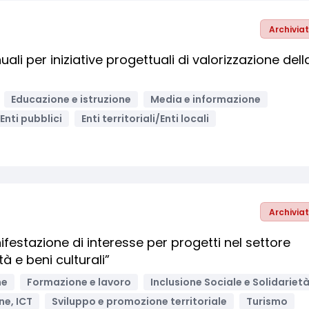
Archivia
nuali per iniziative progettuali di valorizzazione dell
Educazione e istruzione
Media e informazione
Enti pubblici
Enti territoriali/Enti locali
Archivia
festazione di interesse per progetti nel settore
tà e beni culturali”
ne
Formazione e lavoro
Inclusione Sociale e Solidariet
ne, ICT
Sviluppo e promozione territoriale
Turismo