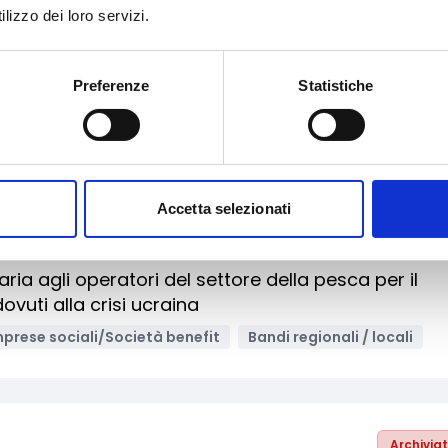
lizzo dei loro servizi.
 per la rimozione di rifiuti abbandonati su aree
Preferenze
Statistiche
uppo e promozione territoriale
Enti territoriali/Enti locali
Accetta selezionati
Archivia
a agli operatori del settore della pesca per il
vuti alla crisi ucraina
mprese sociali/Società benefit
Bandi regionali / locali
Archivia