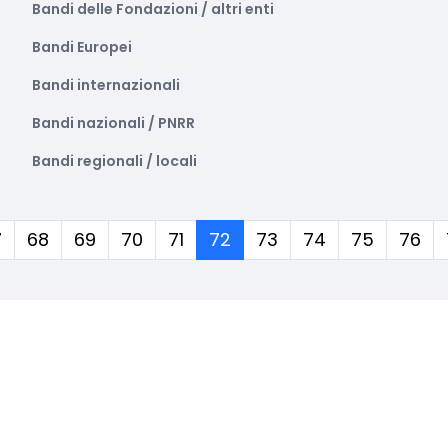
Bandi delle Fondazioni / altri enti
Bandi Europei
Bandi internazionali
Bandi nazionali / PNRR
Bandi regionali / locali
(corrente)
7
68
69
70
71
72
73
74
75
76