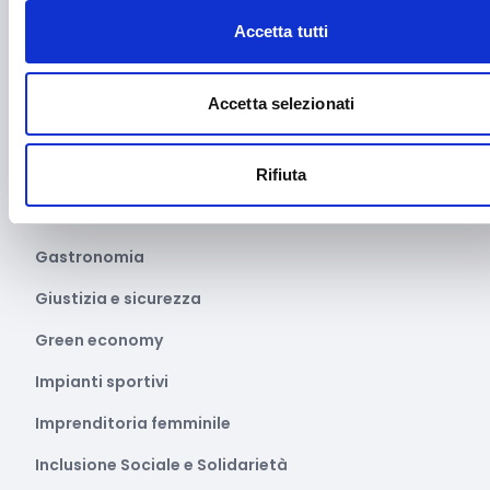
Farmacia e/o chimica
Accetta tutti
Fashion
Festival e mostre
Accetta selezionati
Fiere ed eventi
Formazione e lavoro
Rifiuta
Fotovoltaico
Gastronomia
Giustizia e sicurezza
Green economy
Impianti sportivi
Imprenditoria femminile
Inclusione Sociale e Solidarietà