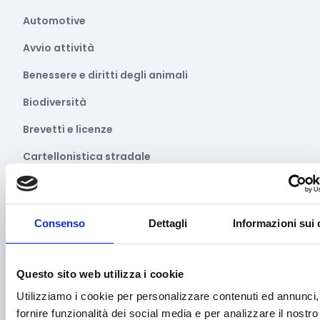
Automotive
Avvio attività
Benessere e diritti degli animali
Biodiversità
Brevetti e licenze
Cartellonistica stradale
Certificazioni
Commercio
Consenso
Dettagli
Informazioni sui 
Competitività imprese
Consulenza specializzata
Questo sito web utilizza i cookie
Cooperazione Internazionale
Utilizziamo i cookie per personalizzare contenuti ed annunci,
fornire funzionalità dei social media e per analizzare il nostro
Cybersecurity