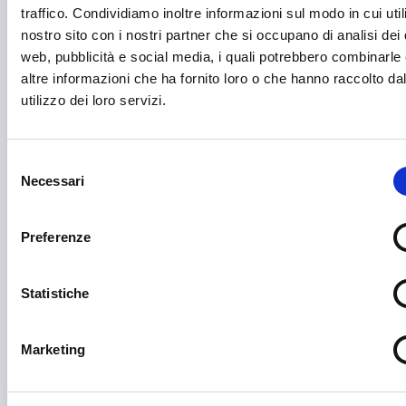
traffico. Condividiamo inoltre informazioni sul modo in cui utili
Danza
nostro sito con i nostri partner che si occupano di analisi dei 
web, pubblicità e social media, i quali potrebbero combinarle
Diritti e Cittadinanza
altre informazioni che ha fornito loro o che hanno raccolto da
utilizzo dei loro servizi.
Distretti del Commercio
E-commerce
Selezione
Economia circolare
Necessari
del
Edilizia
consenso
Preferenze
Editoria e informazione
Educazione e istruzione
Statistiche
Emittenti radiofoniche
Energie Rinnovabili
Marketing
Farmaceutico