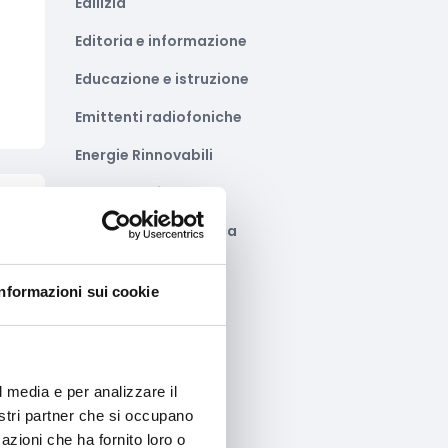
Edilizia
Editoria e informazione
Educazione e istruzione
Emittenti radiofoniche
Energie Rinnovabili
Farmaceutico
to
Farmacia e/o chimica
a
Fashion
Informazioni sui cookie
Festival e mostre
Fiere ed eventi
Formazione e lavoro
l media e per analizzare il
nostri partner che si occupano
Fotovoltaico
azioni che ha fornito loro o