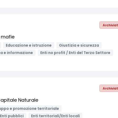
Archivia
e mafie
Educazione e istruzione
Giustizia e sicurezza
a e informazione
Enti no profit / Enti del Terzo Settore
Archivia
apitale Naturale
uppo e promozione territoriale
Enti pubblici
Enti territoriali/Enti locali