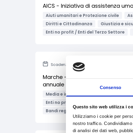
AICS - Iniziativa di assistenza umani
Aiuti umanitari e Protezione civile
As
Diritti e Cittadinanza
Giustizia e sic
Enti no profit / Enti del Terzo Settore
Scadenza: 30 giugno 2023
Marche - Iniziative di disseminazion
annuale degli interventi di promo
Consenso
Media e informazione
Salute e medi
Enti no profit / Enti del Terzo Settore
Questo sito web utilizza i c
Bandi regionali / locali
Utilizziamo i cookie per perso
nostro traffico. Condividiamo 
di analisi dei dati web, pubbl