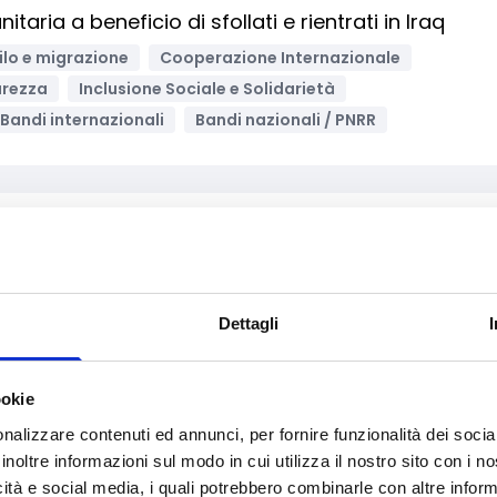
taria a beneficio di sfollati e rientrati in Iraq
ilo e migrazione
Cooperazione Internazionale
urezza
Inclusione Sociale e Solidarietà
Bandi internazionali
Bandi nazionali / PNRR
Archivia
e ed altri interventi di rilievo relativi al Programm
zione sportiva
Dettagli
cina
Sport
Sviluppo e promozione territoriale
Imprese
Imprese sociali/Società benefit
ookie
nalizzare contenuti ed annunci, per fornire funzionalità dei socia
inoltre informazioni sul modo in cui utilizza il nostro sito con i 
icità e social media, i quali potrebbero combinarle con altre inform