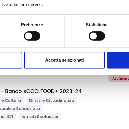
lizzo dei loro servizi.
Archivia
 Abruzzo per interventi su impianti sportivi
Preferenze
Statistiche
usione Sociale e Solidarietà
ne, ICT
Sport
Sviluppo e promozione territoriale
nali / locali
Accetta selezionati
Archivia
na - Bando sCOOLFOOD+ 2023-24
 e Cultura
Diritti e Cittadinanza
ociale e Solidarietà
ne, ICT
Istituti Scolastici