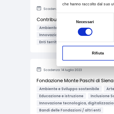
che hanno raccolto dal suo uti
Scadenza: 24 luglio 2023
Selezione
Contributi ai Comuni della Regione
Necessari
del
Ambiente e Sviluppo sostenibile
Incl
consenso
Innovazione tecnologica, digitalizzazio
Enti territoriali/Enti locali
Bandi regio
Rifiuta
Scadenza: 14 luglio 2023
Fondazione Monte Paschi di Sie
Ambiente e Sviluppo sostenibile
Arte
Educazione e istruzione
Inclusione S
Innovazione tecnologica, digitalizzazio
Bandi delle Fondazioni / altri enti