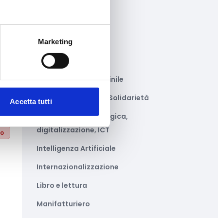
Gastronomia
to
Giustizia e sicurezza
Marketing
Green economy
Impianti sportivi
Imprenditoria femminile
Inclusione Sociale e Solidarietà
Accetta tutti
Innovazione tecnologica,
digitalizzazione, ICT
to
Intelligenza Artificiale
Internazionalizzazione
Libro e lettura
Manifatturiero