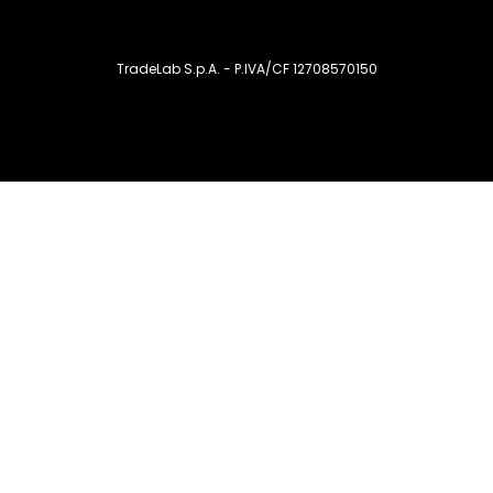
TradeLab S.p.A. - P.IVA/CF 12708570150