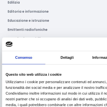
Edilizia
Editoria e informazione
Educazione e istruzione
Emittenti radiofoniche
Energie Rinnovabili
Farmaceutico
Farmacia e/o chimica
Consenso
Dettagli
Informaz
Fashion
Questo sito web utilizza i cookie
Festival e mostre
Utilizziamo i cookie per personalizzare contenuti ed annunci, 
Fiere ed eventi
funzionalità dei social media e per analizzare il nostro traffico
Formazione e lavoro
Condividiamo inoltre informazioni sul modo in cui utilizza il no
nostri partner che si occupano di analisi dei dati web, pubblic
Fotovoltaico
media, i quali potrebbero combinarle con altre informazioni ch