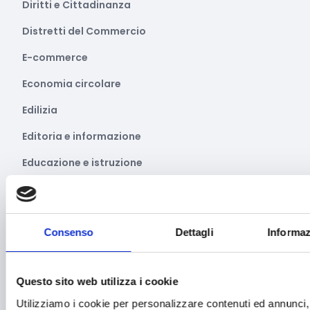
Diritti e Cittadinanza
Distretti del Commercio
E-commerce
Economia circolare
Edilizia
Editoria e informazione
Educazione e istruzione
Emittenti radiofoniche
Energie Rinnovabili
Consenso
Dettagli
Informaz
Farmaceutico
Farmacia e/o chimica
Questo sito web utilizza i cookie
Fashion
Utilizziamo i cookie per personalizzare contenuti ed annunci, 