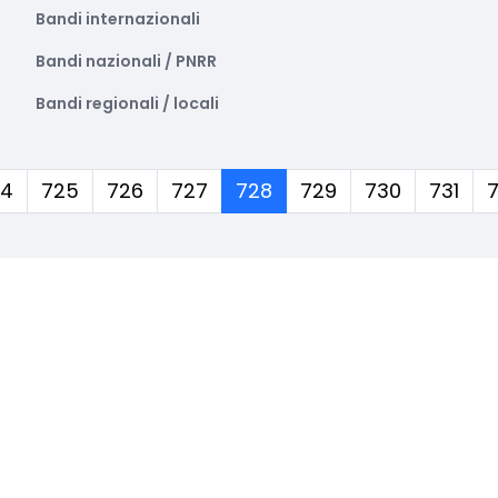
Bandi internazionali
Bandi nazionali / PNRR
Bandi regionali / locali
(corrente)
24
725
726
727
728
729
730
731