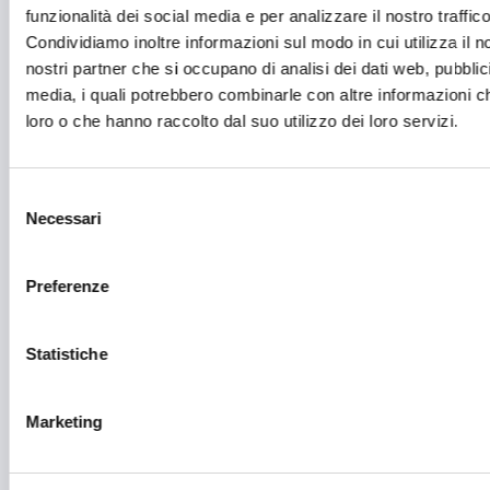
Festival e mostre
funzionalità dei social media e per analizzare il nostro traffico
Condividiamo inoltre informazioni sul modo in cui utilizza il no
Fiere ed eventi
nostri partner che si occupano di analisi dei dati web, pubblic
media, i quali potrebbero combinarle con altre informazioni ch
Formazione e lavoro
loro o che hanno raccolto dal suo utilizzo dei loro servizi.
Fotovoltaico
Gastronomia
Selezione
Necessari
del
Giustizia e sicurezza
consenso
Green economy
Preferenze
Impianti sportivi
Imprenditoria femminile
Statistiche
Inclusione Sociale e Solidarietà
Marketing
Innovazione tecnologica, digitalizzazione, ICT
Intelligenza Artificiale