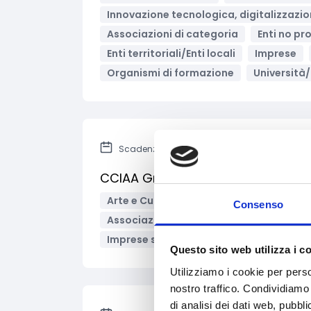
Innovazione tecnologica, digitalizzazio
Associazioni di categoria
Enti no pro
Enti territoriali/Enti locali
Imprese
Organismi di formazione
Università/
Scadenza: 30 novembre 2023
CCIAA Gran Sasso d'Italia - Bando 
Arte e Cultura
Media e informazione
Consenso
Associazioni di categoria
Enti no pro
Imprese sociali/Società benefit
Band
Questo sito web utilizza i c
Utilizziamo i cookie per perso
nostro traffico. Condividiamo 
di analisi dei dati web, pubbl