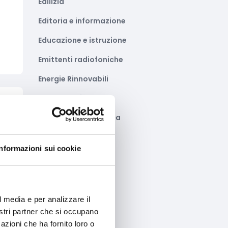
Edilizia
Editoria e informazione
Educazione e istruzione
Emittenti radiofoniche
Energie Rinnovabili
Farmaceutico
to
Farmacia e/o chimica
Fashion
Informazioni sui cookie
Festival e mostre
Fiere ed eventi
Formazione e lavoro
l media e per analizzare il
nostri partner che si occupano
Fotovoltaico
azioni che ha fornito loro o