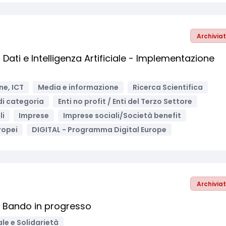
Archivia
ati e Intelligenza Artificiale - Implementazione
ne, ICT
Media e informazione
Ricerca Scientifica
di categoria
Enti no profit / Enti del Terzo Settore
li
Imprese
Imprese sociali/Società benefit
ropei
DIGITAL - Programma Digital Europe
Archivia
– Bando in progresso
ale e Solidarietà