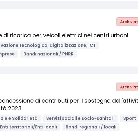
Archivia
 ricarica per veicoli elettrici nei centri urbani
vazione tecnologica, digitalizzazione, ICT
mprese
Bandi nazionali / PNRR
Archivia
oncessione di contributi per il sostegno dell'attivi
ità 2023
ale e Solidarietà
Servizi sociali e socio-sanitari
Sport
Enti territoriali/Enti locali
Bandi regionali / locali