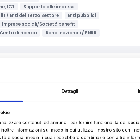
ne, ICT
Supporto alle imprese
fit / Enti del Terzo Settore
Enti pubblici
Imprese sociali/Società benefit
Centri di ricerca
Bandi nazionali / PNRR
Archivia
per la promozione delle eccellenze territoriali
Sviluppo e promozione territoriale
Turismo
Dettagli
fit / Enti del Terzo Settore
Enti pubblici
Imprese
i regionali / locali
ookie
nalizzare contenuti ed annunci, per fornire funzionalità dei socia
inoltre informazioni sul modo in cui utilizza il nostro sito con i 
icità e social media, i quali potrebbero combinarle con altre inform