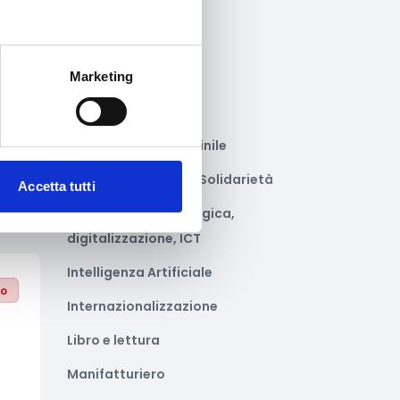
to
Gastronomia
za
Giustizia e sicurezza
Marketing
Green economy
Impianti sportivi
Imprenditoria femminile
Inclusione Sociale e Solidarietà
Accetta tutti
Innovazione tecnologica,
digitalizzazione, ICT
Intelligenza Artificiale
to
Internazionalizzazione
Libro e lettura
Manifatturiero