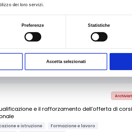
Archivia
lizzo dei loro servizi.
di implementazione nel settore della cybersicurez
Preferenze
Statistiche
nologica, digitalizzazione, ICT
Media e informazione
prese
Associazioni di categoria
Enti pubblici
Enti territoriali/Enti locali
Imprese
ersità/Centri di ricerca
Bandi Europei
Accetta selezionati
Archivia
ificazione e il rafforzamento dell’offerta di corsi
ionale
cazione e istruzione
Formazione e lavoro