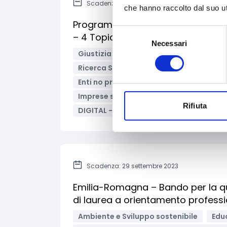
Scadenza: 26 settembre 2023
che hanno raccolto dal suo uti
Programma DIGITAL 2023 - Azioni 
Selezione
– 4 Topic
Necessari
del
Giustizia e sicurezza
Innovazione tec
consenso
Ricerca Scientifica
Supporto alle im
Enti no profit / Enti del Terzo Settore
Imprese sociali/Società benefit
Univ
Rifiuta
DIGITAL - Programma Digital Europe
Scadenza: 29 settembre 2023
Emilia-Romagna – Bando per la qual
di laurea a orientamento profess
Ambiente e Sviluppo sostenibile
Edu