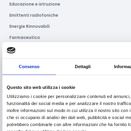
Educazione e istruzione
Emittenti radiofoniche
Energie Rinnovabili
Farmaceutico
Farmacia e/o chimica
Fashion
Consenso
Dettagli
Informaz
Festival e mostre
Fiere ed eventi
Questo sito web utilizza i cookie
Formazione e lavoro
Utilizziamo i cookie per personalizzare contenuti ed annunci, 
funzionalità dei social media e per analizzare il nostro traffi
Fotovoltaico
inoltre informazioni sul modo in cui utilizza il nostro sito con i
Gastronomia
che si occupano di analisi dei dati web, pubblicità e social med
potrebbero combinarle con altre informazioni che ha fornito 
Giustizia e sicurezza