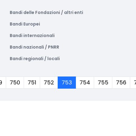
Bandi delle Fondazioni / altri enti
Bandi Europei
Bandi internazionali
Bandi nazionali / PNRR
Bandi regionali / locali
(corrente)
9
750
751
752
753
754
755
756