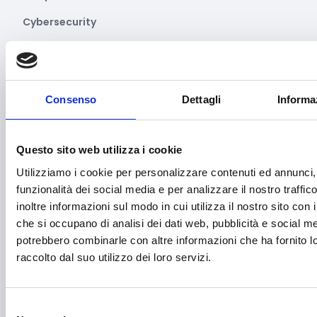
Cybersecurity
Danza
Diritti e Cittadinanza
Consenso
Dettagli
Informa
Distretti del Commercio
E-commerce
Questo sito web utilizza i cookie
Economia circolare
Utilizziamo i cookie per personalizzare contenuti ed annunci, 
Edilizia
funzionalità dei social media e per analizzare il nostro traffi
inoltre informazioni sul modo in cui utilizza il nostro sito con i
Editoria e informazione
che si occupano di analisi dei dati web, pubblicità e social med
Educazione e istruzione
potrebbero combinarle con altre informazioni che ha fornito 
raccolto dal suo utilizzo dei loro servizi.
Emittenti radiofoniche
Energie Rinnovabili
Selezione