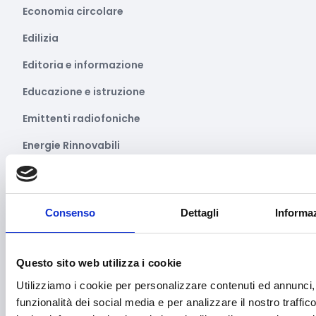
Economia circolare
Edilizia
Editoria e informazione
Educazione e istruzione
Emittenti radiofoniche
Energie Rinnovabili
Farmaceutico
Farmacia e/o chimica
Consenso
Dettagli
Informaz
Fashion
Festival e mostre
Questo sito web utilizza i cookie
Fiere ed eventi
Utilizziamo i cookie per personalizzare contenuti ed annunci, 
funzionalità dei social media e per analizzare il nostro traffi
Formazione e lavoro