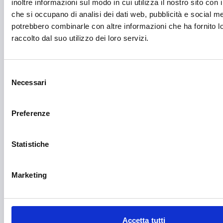
inoltre informazioni sul modo in cui utilizza il nostro sito con i
Fotovoltaico
che si occupano di analisi dei dati web, pubblicità e social med
potrebbero combinarle con altre informazioni che ha fornito 
Gastronomia
raccolto dal suo utilizzo dei loro servizi.
Giustizia e sicurezza
Green economy
Selezione
Necessari
del
Impianti sportivi
consenso
Imprenditoria femminile
Preferenze
Inclusione Sociale e Solidarietà
Innovazione tecnologica, digitalizzazione, ICT
Statistiche
Intelligenza Artificiale
Marketing
Internazionalizzazione
Libro e lettura
Manifatturiero
Accetta tutti