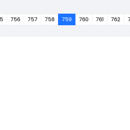
(corrente)
5
756
757
758
759
760
761
762