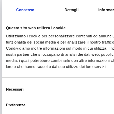
Educazione e istruzione
Consenso
Dettagli
Informaz
Emittenti radiofoniche
Energie Rinnovabili
Questo sito web utilizza i cookie
Farmaceutico
Utilizziamo i cookie per personalizzare contenuti ed annunci, 
funzionalità dei social media e per analizzare il nostro traffico
Farmacia e/o chimica
Condividiamo inoltre informazioni sul modo in cui utilizza il no
Fashion
nostri partner che si occupano di analisi dei dati web, pubblic
media, i quali potrebbero combinarle con altre informazioni ch
Festival e mostre
loro o che hanno raccolto dal suo utilizzo dei loro servizi.
Fiere ed eventi
Formazione e lavoro
Selezione
Necessari
del
Fotovoltaico
consenso
Gastronomia
Preferenze
Giustizia e sicurezza