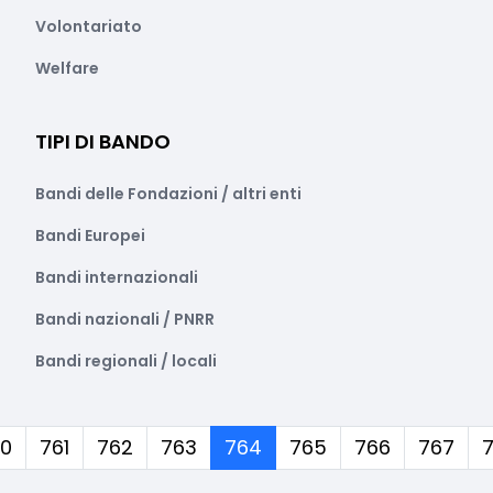
Volontariato
Welfare
TIPI DI BANDO
Bandi delle Fondazioni / altri enti
Bandi Europei
Bandi internazionali
Bandi nazionali / PNRR
Bandi regionali / locali
(corrente)
0
761
762
763
764
765
766
767