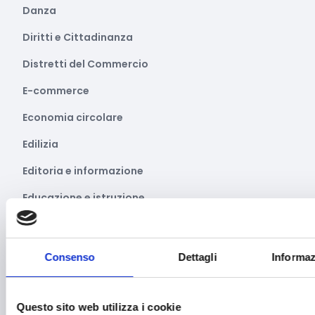
Danza
Diritti e Cittadinanza
Distretti del Commercio
E-commerce
Economia circolare
Edilizia
Editoria e informazione
Educazione e istruzione
Emittenti radiofoniche
Energie Rinnovabili
Consenso
Dettagli
Informaz
Farmaceutico
Farmacia e/o chimica
Questo sito web utilizza i cookie