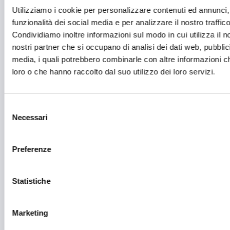
Utilizziamo i cookie per personalizzare contenuti ed annunci, 
Fashion
funzionalità dei social media e per analizzare il nostro traffico
Festival e mostre
Condividiamo inoltre informazioni sul modo in cui utilizza il no
nostri partner che si occupano di analisi dei dati web, pubblic
Fiere ed eventi
media, i quali potrebbero combinarle con altre informazioni ch
Formazione e lavoro
loro o che hanno raccolto dal suo utilizzo dei loro servizi.
Fotovoltaico
Selezione
Gastronomia
Necessari
del
Giustizia e sicurezza
consenso
Green economy
Preferenze
Impianti sportivi
Statistiche
Imprenditoria femminile
Inclusione Sociale e Solidarietà
Marketing
Innovazione tecnologica, digitalizzazione, ICT