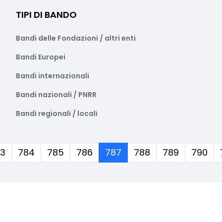
TIPI DI BANDO
Bandi delle Fondazioni / altri enti
Bandi Europei
Bandi internazionali
Bandi nazionali / PNRR
Bandi regionali / locali
(corrente)
3
784
785
786
787
788
789
790