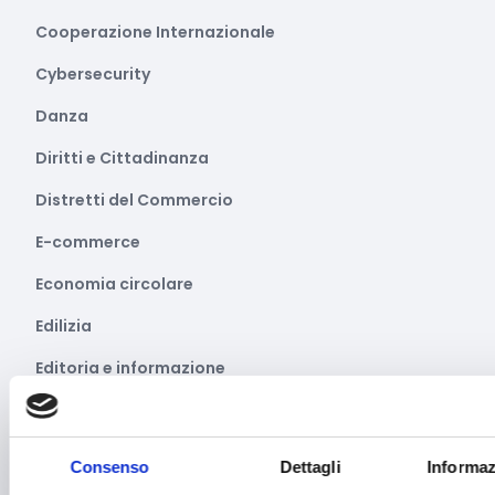
Cooperazione Internazionale
Cybersecurity
Danza
Diritti e Cittadinanza
Distretti del Commercio
E-commerce
Economia circolare
Edilizia
Editoria e informazione
Educazione e istruzione
Emittenti radiofoniche
Consenso
Dettagli
Informaz
Energie Rinnovabili