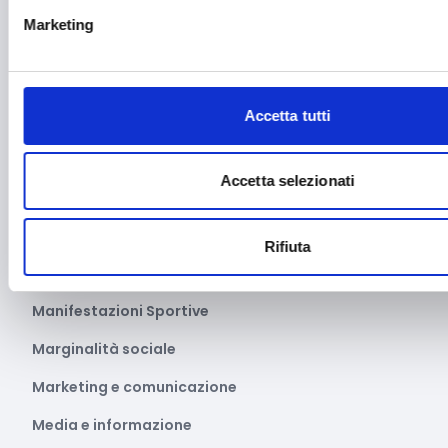
Imprenditoria femminile
Marketing
Inclusione Sociale e Solidarietà
Innovazione tecnologica, digitalizzazione, ICT
Accetta tutti
Intelligenza Artificiale
Internazionalizzazione
Accetta selezionati
Libro e lettura
Manifatturiero
Rifiuta
Manifestazioni culturali
Manifestazioni Sportive
Marginalità sociale
Marketing e comunicazione
Media e informazione