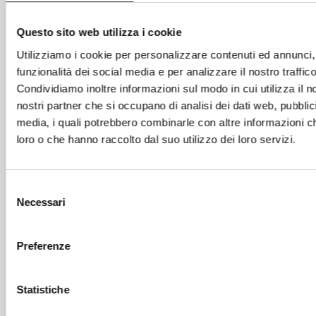
Farmaceutico
Questo sito web utilizza i cookie
Farmacia e/o chimica
Utilizziamo i cookie per personalizzare contenuti ed annunci, 
funzionalità dei social media e per analizzare il nostro traffico
Fashion
Condividiamo inoltre informazioni sul modo in cui utilizza il no
nostri partner che si occupano di analisi dei dati web, pubblic
Festival e mostre
media, i quali potrebbero combinarle con altre informazioni ch
Fiere ed eventi
loro o che hanno raccolto dal suo utilizzo dei loro servizi.
Formazione e lavoro
Fotovoltaico
Selezione
Necessari
del
Gastronomia
consenso
Giustizia e sicurezza
Preferenze
Green economy
Statistiche
Impianti sportivi