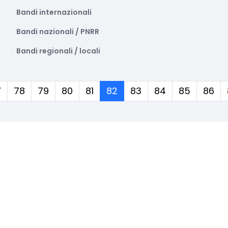
Bandi internazionali
Bandi nazionali / PNRR
Bandi regionali / locali
(corrente)
7
78
79
80
81
82
83
84
85
86