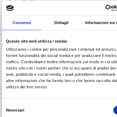
Avvio attività
Benessere e diritti degli animali
Biodiversità
Consenso
Dettagli
Informazioni sui 
Brevetti e licenze
Cartellonistica stradale
Questo sito web utilizza i cookie
Utilizziamo i cookie per personalizzare contenuti ed annunci,
Certificazioni
fornire funzionalità dei social media e per analizzare il nostro
Commercio
traffico. Condividiamo inoltre informazioni sul modo in cui utili
nostro sito con i nostri partner che si occupano di analisi dei 
Competitività imprese
web, pubblicità e social media, i quali potrebbero combinarle
altre informazioni che ha fornito loro o che hanno raccolto da
Consulenza specializzata
utilizzo dei loro servizi.
Cooperazione Internazionale
Cybersecurity
Selezione
Necessari
Danza
del