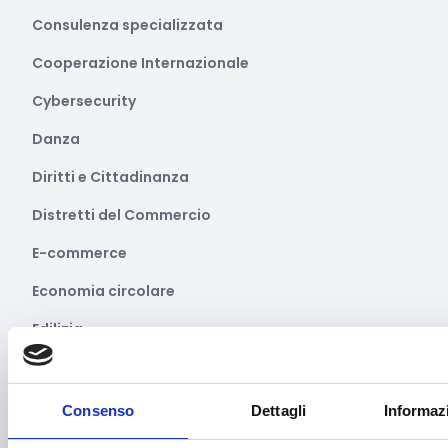
Consulenza specializzata
Cooperazione Internazionale
Cybersecurity
Danza
Diritti e Cittadinanza
Distretti del Commercio
E-commerce
Economia circolare
Edilizia
Editoria e informazione
Educazione e istruzione
Consenso
Dettagli
Informaz
Emittenti radiofoniche