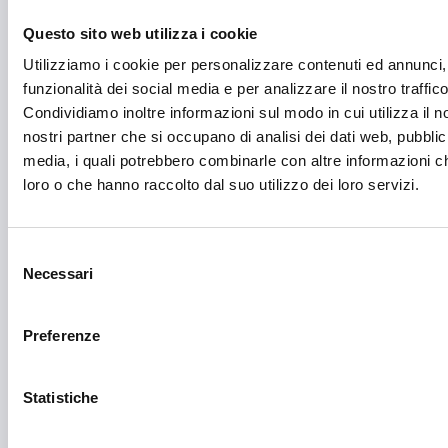
Energie Rinnovabili
Questo sito web utilizza i cookie
Utilizziamo i cookie per personalizzare contenuti ed annunci, 
Farmaceutico
funzionalità dei social media e per analizzare il nostro traffico
Farmacia e/o chimica
Condividiamo inoltre informazioni sul modo in cui utilizza il no
nostri partner che si occupano di analisi dei dati web, pubblic
Fashion
media, i quali potrebbero combinarle con altre informazioni ch
Festival e mostre
loro o che hanno raccolto dal suo utilizzo dei loro servizi.
Fiere ed eventi
Selezione
Formazione e lavoro
Necessari
del
Fotovoltaico
consenso
Preferenze
Gastronomia
Giustizia e sicurezza
Statistiche
Green economy