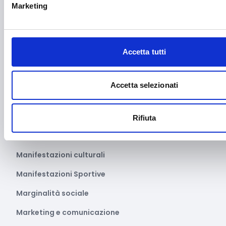
Impianti sportivi
Marketing
Imprenditoria femminile
Inclusione Sociale e Solidarietà
Accetta tutti
Innovazione tecnologica, digitalizzazione, ICT
Intelligenza Artificiale
Accetta selezionati
Internazionalizzazione
Libro e lettura
Rifiuta
Manifatturiero
Manifestazioni culturali
Manifestazioni Sportive
Marginalità sociale
Marketing e comunicazione