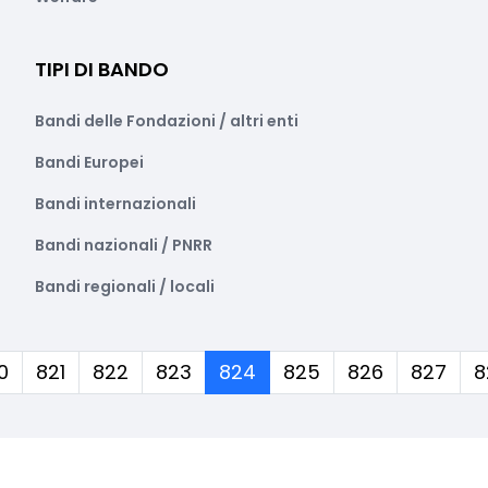
TIPI DI BANDO
Bandi delle Fondazioni / altri enti
Bandi Europei
Bandi internazionali
Bandi nazionali / PNRR
Bandi regionali / locali
(corrente)
0
821
822
823
824
825
826
827
8