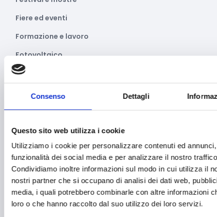
Fiere ed eventi
Formazione e lavoro
Fotovoltaico
Gastronomia
Giustizia e sicurezza
Consenso
Dettagli
Informaz
Green economy
Impianti sportivi
Questo sito web utilizza i cookie
Utilizziamo i cookie per personalizzare contenuti ed annunci, 
Imprenditoria femminile
funzionalità dei social media e per analizzare il nostro traffico
Inclusione Sociale e Solidarietà
Condividiamo inoltre informazioni sul modo in cui utilizza il no
nostri partner che si occupano di analisi dei dati web, pubblic
Innovazione tecnologica, digitalizzazione, ICT
media, i quali potrebbero combinarle con altre informazioni ch
Intelligenza Artificiale
loro o che hanno raccolto dal suo utilizzo dei loro servizi.