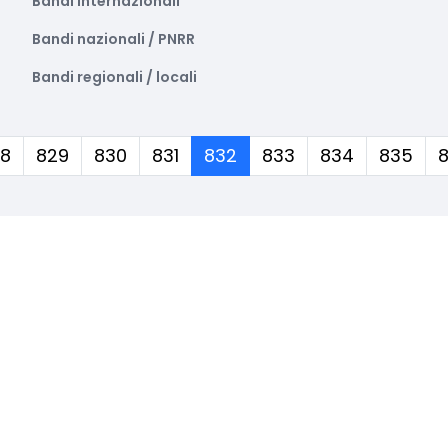
Bandi internazionali
Bandi nazionali / PNRR
Bandi regionali / locali
(corrente)
8
829
830
831
832
833
834
835