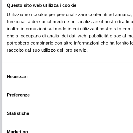
Green economy
Questo sito web utilizza i cookie
Impianti sportivi
Utilizziamo i cookie per personalizzare contenuti ed annunci, 
funzionalità dei social media e per analizzare il nostro traffi
Imprenditoria femminile
inoltre informazioni sul modo in cui utilizza il nostro sito con i
Inclusione Sociale e Solidarietà
che si occupano di analisi dei dati web, pubblicità e social med
potrebbero combinarle con altre informazioni che ha fornito 
Innovazione tecnologica, digitalizzazione, ICT
raccolto dal suo utilizzo dei loro servizi.
Intelligenza Artificiale
Internazionalizzazione
Selezione
Necessari
del
Libro e lettura
consenso
Manifatturiero
Preferenze
Manifestazioni culturali
Manifestazioni Sportive
Statistiche
Marginalità sociale
Marketing