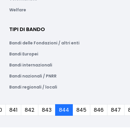
Welfare
TIPI DI BANDO
Bandi delle Fondazioni / altri enti
Bandi Europei
Bandi internazionali
Bandi nazionali / PNRR
Bandi regionali / locali
(corrente)
0
841
842
843
844
845
846
847