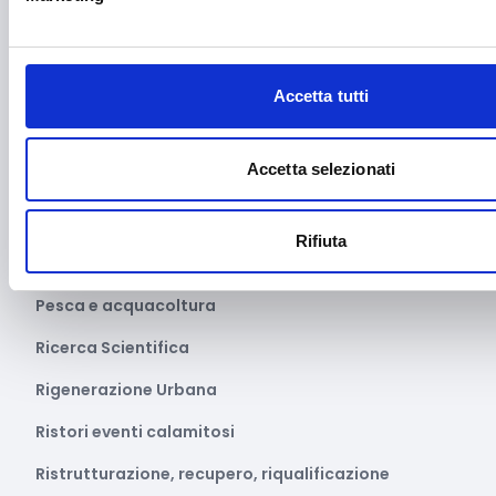
Marketing e comunicazione
Media e informazione
Migrazione e sviluppo
Accetta tutti
Mobile e arredo
Accetta selezionati
Mobilità sostenibile
Musica
Rifiuta
Parità di genere
Pesca e acquacoltura
Ricerca Scientifica
Rigenerazione Urbana
Ristori eventi calamitosi
Ristrutturazione, recupero, riqualificazione