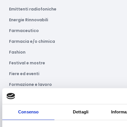
Emittenti radiofoniche
Energie Rinnovabili
Farmaceutico
Farmacia e/o chimica
Fashion
Festival e mostre
Fiere ed eventi
Formazione e lavoro
Fotovoltaico
Gastronomia
Consenso
Dettagli
Informa
Giustizia e sicurezza