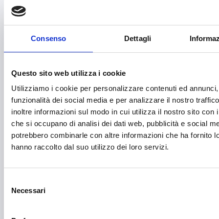
Fashion
Festival e mostre
Consenso
Dettagli
Informaz
Fiere ed eventi
Formazione e lavoro
Questo sito web utilizza i cookie
Fotovoltaico
Utilizziamo i cookie per personalizzare contenuti ed annunci, 
Gastronomia
funzionalità dei social media e per analizzare il nostro traffi
inoltre informazioni sul modo in cui utilizza il nostro sito con i
Giustizia e sicurezza
che si occupano di analisi dei dati web, pubblicità e social med
Green economy
potrebbero combinarle con altre informazioni che ha fornito l
hanno raccolto dal suo utilizzo dei loro servizi.
Impianti sportivi
Imprenditoria femminile
Selezione
Inclusione Sociale e Solidarietà
Necessari
del
consenso
Innovazione tecnologica, digitalizzazione, ICT