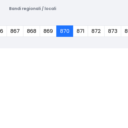
Bandi regionali / locali
(corrente)
6
867
868
869
870
871
872
873
8