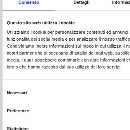
Consenso
Dettagli
Informaz
Formazione e lavoro
Fotovoltaico
Questo sito web utilizza i cookie
Gastronomia
Utilizziamo i cookie per personalizzare contenuti ed annunci, 
funzionalità dei social media e per analizzare il nostro traffico
Giustizia e sicurezza
Condividiamo inoltre informazioni sul modo in cui utilizza il no
Green economy
nostri partner che si occupano di analisi dei dati web, pubblic
media, i quali potrebbero combinarle con altre informazioni ch
Impianti sportivi
loro o che hanno raccolto dal suo utilizzo dei loro servizi.
Imprenditoria femminile
Inclusione Sociale e Solidarietà
Selezione
Necessari
del
Innovazione tecnologica, digitalizzazione, ICT
consenso
Intelligenza Artificiale
Preferenze
Internazionalizzazione
Statistiche
Libro e lettura