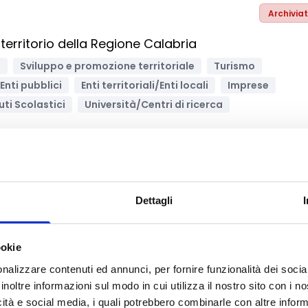
Archivia
territorio della Regione Calabria
e
Sviluppo e promozione territoriale
Turismo
Enti pubblici
Enti territoriali/Enti locali
Imprese
tuti Scolastici
Università/Centri di ricerca
Archivia
Dettagli
port – Incentivi per aumentare l’accesso e la
ookie
struzione
Formazione e lavoro
nalizzare contenuti ed annunci, per fornire funzionalità dei socia
inoltre informazioni sul modo in cui utilizza il nostro sito con i 
t
Persone fisiche/Gruppi informali
icità e social media, i quali potrebbero combinarle con altre inform