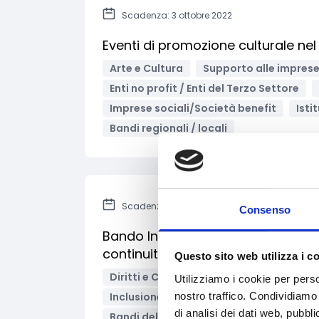
Scadenza: 3 ottobre 2022
Eventi di promozione culturale nel 
Arte e Cultura
Supporto alle impres
Enti no profit / Enti del Terzo Settore
Imprese sociali/Società benefit
Isti
Bandi regionali / locali
Scadenza: 3 marzo 2023
Consenso
Bando Insieme per lo Studio e lo S
continuità nei percorsi formativi
Questo sito web utilizza i c
Diritti e Cittadinanza
Educazione e i
Utilizziamo i cookie per perso
nostro traffico. Condividiamo 
Inclusione Sociale e Solidarietà
Spor
di analisi dei dati web, pubbl
Bandi delle Fondazioni / altri enti