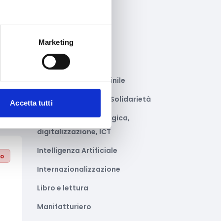
Gastronomia
Giustizia e sicurezza
Marketing
Green economy
to
Impianti sportivi
Imprenditoria femminile
Inclusione Sociale e Solidarietà
Accetta tutti
Innovazione tecnologica,
digitalizzazione, ICT
Intelligenza Artificiale
to
Internazionalizzazione
Libro e lettura
Manifatturiero