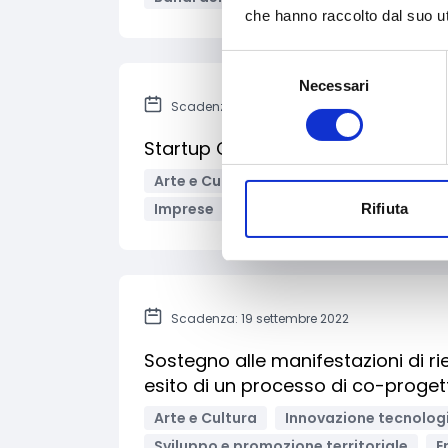
che hanno raccolto dal suo uti
Selezione
Necessari
del
Scadenza: 27 ottobre 2022
consenso
Startup Culturali e Creative 2022
Arte e Cultura
Audiovisivi e Cinema
Imprese
Liberi professionisti
Pers
Rifiuta
Scadenza: 19 settembre 2022
Sostegno alle manifestazioni di ri
esito di un processo di co-proget
Arte e Cultura
Innovazione tecnologi
Sviluppo e promozione territoriale
E