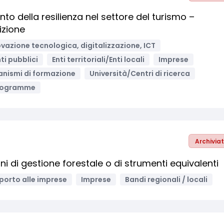
to della resilienza nel settore del turismo –
izione
vazione tecnologica, digitalizzazione, ICT
ti pubblici
Enti territoriali/Enti locali
Imprese
nismi di formazione
Università/Centri di ricerca
Programme
Archivia
ni di gestione forestale o di strumenti equivalenti
porto alle imprese
Imprese
Bandi regionali / locali