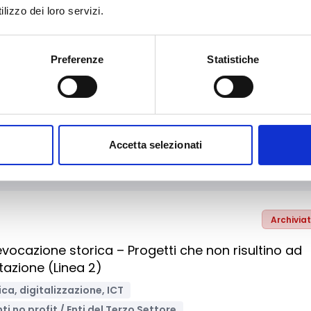
lizzo dei loro servizi.
Preferenze
Statistiche
Archivia
Media e informazione
Supporto alle imprese
one fisiche/Gruppi informali
Bandi regionali / locali
Accetta selezionati
Archivia
evocazione storica – Progetti che non risultino ad
tazione (Linea 2)
ca, digitalizzazione, ICT
nti no profit / Enti del Terzo Settore