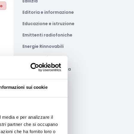
Edilizia
to
Editoria e informazione
Educazione e istruzione
Emittenti radiofoniche
Energie Rinnovabili
Farmaceutico
Farmacia e/o chimica
Fashion
to
Informazioni sui cookie
Festival e mostre
Fiere ed eventi
Formazione e lavoro
l media e per analizzare il
nostri partner che si occupano
Fotovoltaico
azioni che ha fornito loro o