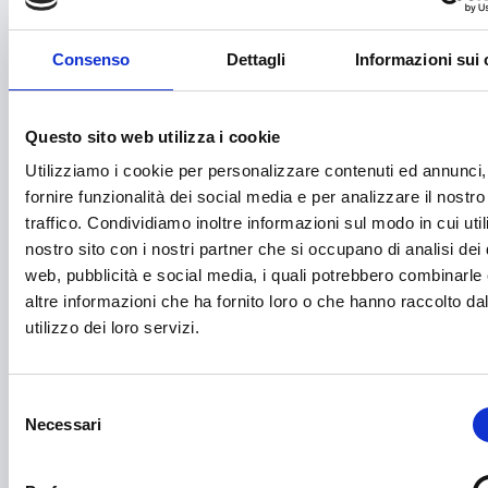
Accessibilità
Acquisto macchinari e/o attrezzature
Consenso
Dettagli
Informazioni sui 
Acquisto macchine e strumentazioni
Aerospazio
Questo sito web utilizza i cookie
Utilizziamo i cookie per personalizzare contenuti ed annunci,
Agricoltura e sviluppo rurale
fornire funzionalità dei social media e per analizzare il nostro
Agroalimentare
traffico. Condividiamo inoltre informazioni sul modo in cui utili
nostro sito con i nostri partner che si occupano di analisi dei 
Aiuti umanitari e Protezione civile
web, pubblicità e social media, i quali potrebbero combinarle
Alimentazione e nutrizione
altre informazioni che ha fornito loro o che hanno raccolto da
utilizzo dei loro servizi.
Allevamento
Ambiente e Sviluppo sostenibile
Selezione
Ammodernamento impianti
Necessari
del
consenso
Arte e Cultura