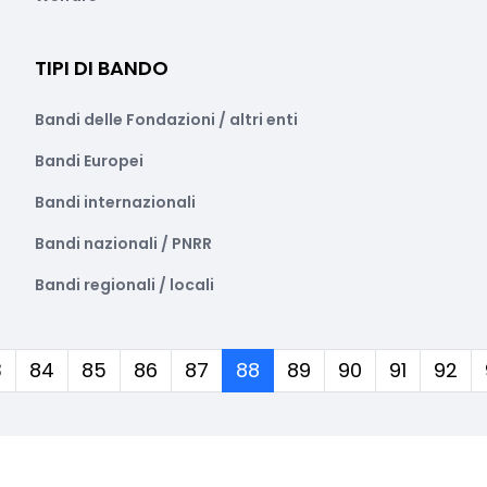
TIPI DI BANDO
Bandi delle Fondazioni / altri enti
Bandi Europei
Bandi internazionali
Bandi nazionali / PNRR
Bandi regionali / locali
(corrente)
3
84
85
86
87
88
89
90
91
92