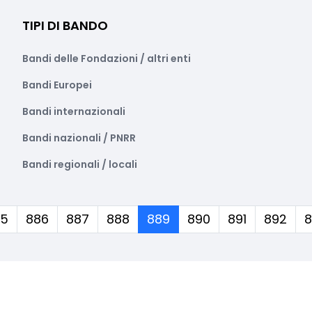
TIPI DI BANDO
Bandi delle Fondazioni / altri enti
Bandi Europei
Bandi internazionali
Bandi nazionali / PNRR
Bandi regionali / locali
(corrente)
85
886
887
888
889
890
891
892
8