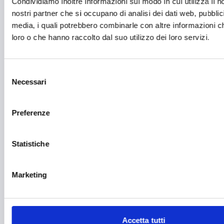
Condividiamo inoltre informazioni sul modo in cui utilizza il no
Imprenditoria femminile
nostri partner che si occupano di analisi dei dati web, pubblic
media, i quali potrebbero combinarle con altre informazioni ch
Inclusione Sociale e Solidarietà
loro o che hanno raccolto dal suo utilizzo dei loro servizi.
Innovazione tecnologica, digitalizzazione, ICT
Intelligenza Artificiale
Selezione
Necessari
Internazionalizzazione
del
consenso
Libro e lettura
Preferenze
Manifatturiero
Manifestazioni culturali
Statistiche
Manifestazioni Sportive
Marketing
Marginalità sociale
Marketing e comunicazione
Media e informazione
Accetta tutti