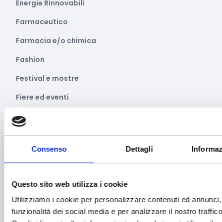
Energie Rinnovabili
Farmaceutico
Farmacia e/o chimica
Fashion
Festival e mostre
Fiere ed eventi
Formazione e lavoro
Fotovoltaico
Consenso
Dettagli
Informaz
Gastronomia
Giustizia e sicurezza
Questo sito web utilizza i cookie
Green economy
Utilizziamo i cookie per personalizzare contenuti ed annunci, 
Impianti sportivi
funzionalità dei social media e per analizzare il nostro traffico