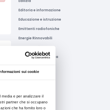
Edilizia
Editoria e informazione
Educazione e istruzione
Emittenti radiofoniche
Energie Rinnovabili
Farmaceutico
to
Farmacia e/o chimica
e
Fashion
Informazioni sui cookie
Festival e mostre
Fiere ed eventi
Formazione e lavoro
l media e per analizzare il
nostri partner che si occupano
to
Fotovoltaico
azioni che ha fornito loro o