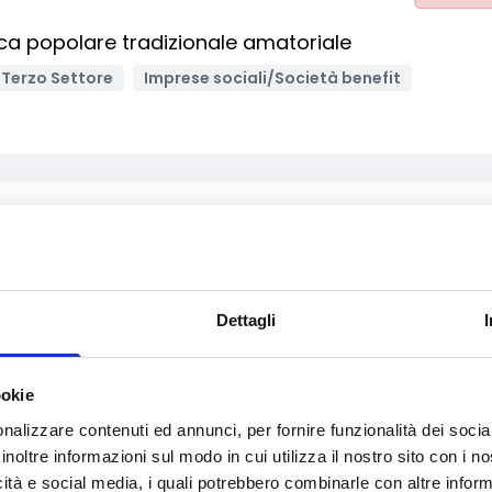
sica popolare tradizionale amatoriale
el Terzo Settore
Imprese sociali/Società benefit
Archivia
omozione e valorizzazione delle imprese editoriali 
Dettagli
e
Imprese
Bandi regionali / locali
ookie
nalizzare contenuti ed annunci, per fornire funzionalità dei socia
inoltre informazioni sul modo in cui utilizza il nostro sito con i 
Archivia
icità e social media, i quali potrebbero combinarle con altre inform