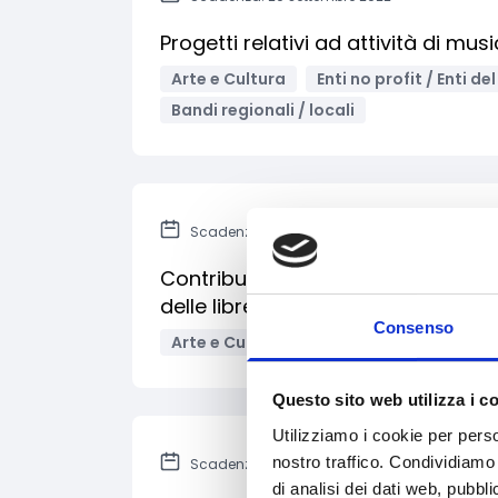
Progetti relativi ad attività di mu
Arte e Cultura
Enti no profit / Enti d
Bandi regionali / locali
Scadenza: 23 settembre 2022
Contributo 2022 per attività di pr
delle librerie del Piemonte
Consenso
Arte e Cultura
Supporto alle impres
Questo sito web utilizza i c
Utilizziamo i cookie per perso
nostro traffico. Condividiamo 
Scadenza: 30 novembre 2022
di analisi dei dati web, pubbl