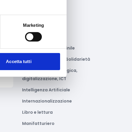
Gastronomia
Giustizia e sicurezza
Marketing
Green economy
Impianti sportivi
Imprenditoria femminile
to
Inclusione Sociale e Solidarietà
Accetta tutti
Innovazione tecnologica,
digitalizzazione, ICT
Intelligenza Artificiale
Internazionalizzazione
Libro e lettura
Manifatturiero