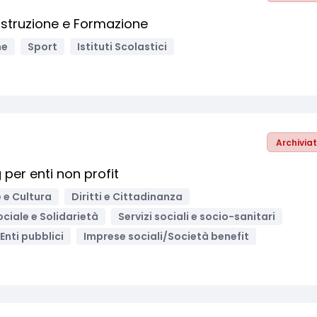
Istruzione e Formazione
ne
Sport
Istituti Scolastici
Archivia
per enti non profit
 e Cultura
Diritti e Cittadinanza
ociale e Solidarietà
Servizi sociali e socio-sanitari
Enti pubblici
Imprese sociali/Società benefit