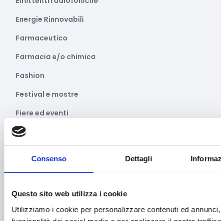
Emittenti radiofoniche
Energie Rinnovabili
Farmaceutico
Farmacia e/o chimica
Fashion
Festival e mostre
Fiere ed eventi
Formazione e lavoro
Fotovoltaico
Consenso
Dettagli
Informaz
Gastronomia
Giustizia e sicurezza
Questo sito web utilizza i cookie
Green economy
Utilizziamo i cookie per personalizzare contenuti ed annunci, 