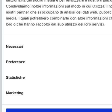
funzionalità dei social media e per analizzare il nostro traffico
Impianti sportivi
Condividiamo inoltre informazioni sul modo in cui utilizza il no
Imprenditoria femminile
nostri partner che si occupano di analisi dei dati web, pubblic
media, i quali potrebbero combinarle con altre informazioni ch
Inclusione Sociale e Solidarietà
loro o che hanno raccolto dal suo utilizzo dei loro servizi.
Innovazione tecnologica, digitalizzazione, ICT
Intelligenza Artificiale
Selezione
Necessari
del
Internazionalizzazione
consenso
Libro e lettura
Preferenze
Manifatturiero
Statistiche
Manifestazioni culturali
Manifestazioni Sportive
Marketing
Marginalità sociale
Marketing e comunicazione