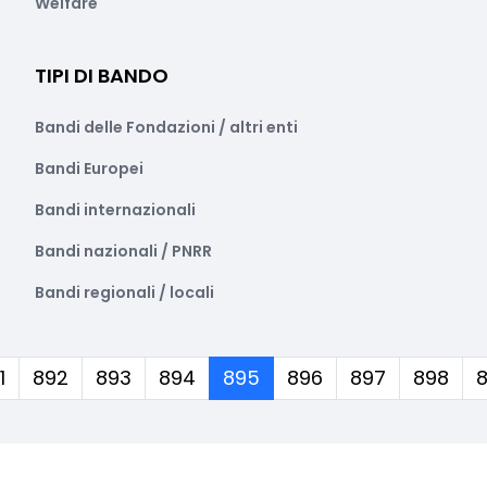
Welfare
TIPI DI BANDO
Bandi delle Fondazioni / altri enti
Bandi Europei
Bandi internazionali
Bandi nazionali / PNRR
Bandi regionali / locali
(corrente)
1
892
893
894
895
896
897
898