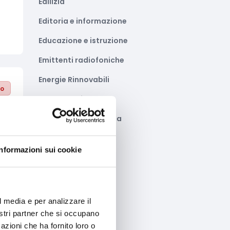
Edilizia
Editoria e informazione
Educazione e istruzione
Emittenti radiofoniche
Energie Rinnovabili
to
Farmaceutico
Farmacia e/o chimica
Fashion
Informazioni sui cookie
Festival e mostre
Fiere ed eventi
Formazione e lavoro
l media e per analizzare il
to
nostri partner che si occupano
Fotovoltaico
azioni che ha fornito loro o