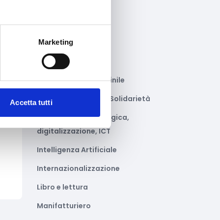
ni
Gastronomia
Giustizia e sicurezza
Marketing
Green economy
Impianti sportivi
Imprenditoria femminile
Inclusione Sociale e Solidarietà
Accetta tutti
to
Innovazione tecnologica,
digitalizzazione, ICT
Intelligenza Artificiale
Internazionalizzazione
Libro e lettura
Manifatturiero