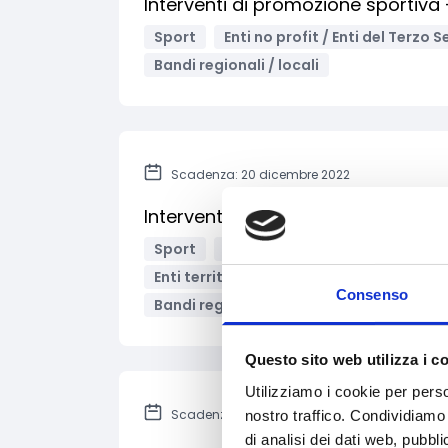
Interventi di promozione sportiva 
Sport
Enti no profit / Enti del Terzo 
Bandi regionali / locali
Scadenza: 20 dicembre 2022
Interventi di promozione sportiva 
Sport
Sviluppo e promozione territo
Enti territoriali/Enti locali
Imprese so
Consenso
Bandi regionali / locali
Questo sito web utilizza i c
Utilizziamo i cookie per perso
Scadenza: 30 settembre 2022
nostro traffico. Condividiamo 
di analisi dei dati web, pubbl