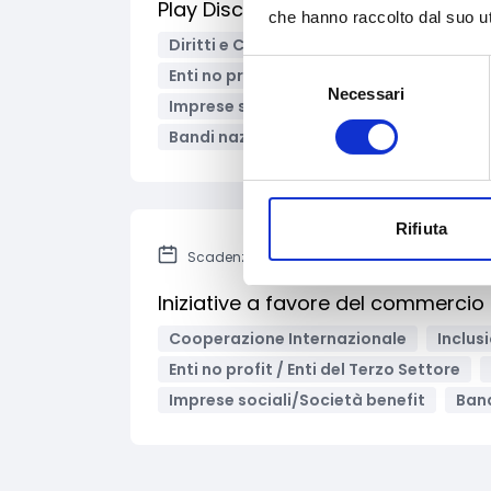
Play Disctrict – Avviso pubblico pe
che hanno raccolto dal suo uti
Diritti e Cittadinanza
Inclusione Soci
Selezione
Enti no profit / Enti del Terzo Settore
Necessari
del
Imprese sociali/Società benefit
Isti
consenso
Bandi nazionali / PNRR
Rifiuta
Scadenza: 25 agosto 2022
Iniziative a favore del commercio
Cooperazione Internazionale
Inclus
Enti no profit / Enti del Terzo Settore
Imprese sociali/Società benefit
Band