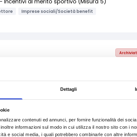
– Incentivi al merito sportivo (Misura 5)
Settore
Imprese sociali/Società benefit
Archivia
- Impianti e attrezzature per lo sport (Misura 3)
riale
Enti no profit / Enti del Terzo Settore
Enti pubblici
ciali/Società benefit
Università/Centri di ricerca
Dettagli
ookie
nalizzare contenuti ed annunci, per fornire funzionalità dei socia
Archivia
inoltre informazioni sul modo in cui utilizza il nostro sito con i 
icità e social media, i quali potrebbero combinarle con altre inform