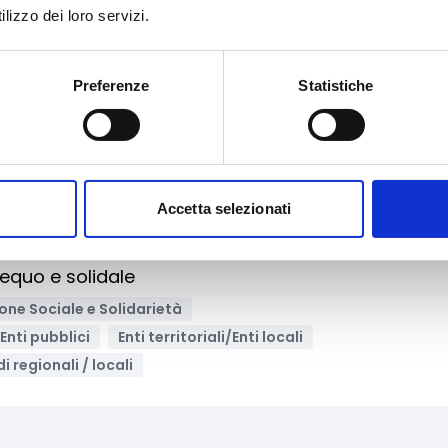
r la creazione di spazi civici di comunità per giova
lizzo dei loro servizi.
ale e Solidarietà
Sport
Enti pubblici
Enti territoriali/Enti locali
Preferenze
Statistiche
tuti Scolastici
Università/Centri di ricerca
Accetta selezionati
Archivia
 equo e solidale
ione Sociale e Solidarietà
Enti pubblici
Enti territoriali/Enti locali
i regionali / locali