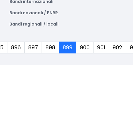
Bandi internazionali
Bandi nazionali / PNRR
Bandi regionali / locali
(corrente)
95
896
897
898
899
900
901
902
9