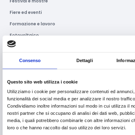
Festival e mostre
Fiere ed eventi
Formazione e lavoro
Fotovoltaico
Gastronomia
Giustizia e sicurezza
Consenso
Dettagli
Informaz
Green economy
Impianti sportivi
Questo sito web utilizza i cookie
Utilizziamo i cookie per personalizzare contenuti ed annunci, 
Imprenditoria femminile
funzionalità dei social media e per analizzare il nostro traffico
Inclusione Sociale e Solidarietà
Condividiamo inoltre informazioni sul modo in cui utilizza il no
nostri partner che si occupano di analisi dei dati web, pubblic
Innovazione tecnologica, digitalizzazione, ICT
media, i quali potrebbero combinarle con altre informazioni ch
Intelligenza Artificiale
loro o che hanno raccolto dal suo utilizzo dei loro servizi.