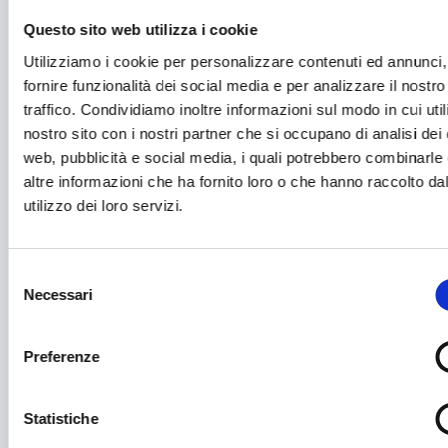
Audiovisivi e Cinema
Questo sito web utilizza i cookie
Automotive
Utilizziamo i cookie per personalizzare contenuti ed annunci,
fornire funzionalità dei social media e per analizzare il nostro
Avvio attività
traffico. Condividiamo inoltre informazioni sul modo in cui utili
Benessere e diritti degli animali
nostro sito con i nostri partner che si occupano di analisi dei 
web, pubblicità e social media, i quali potrebbero combinarle
Biodiversità
altre informazioni che ha fornito loro o che hanno raccolto da
utilizzo dei loro servizi.
Brevetti e licenze
Cartellonistica stradale
Selezione
Certificazioni
Necessari
del
consenso
Commercio
Preferenze
Competitività imprese
Consulenza specializzata
Statistiche
Cooperazione Internazionale