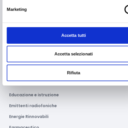
Cybersecurity
Marketing
Danza
Diritti e Cittadinanza
Accetta tutti
Distretti del Commercio
E-commerce
Accetta selezionati
Economia circolare
Rifiuta
Edilizia
Editoria e informazione
Educazione e istruzione
Emittenti radiofoniche
Energie Rinnovabili
Farmaceutico