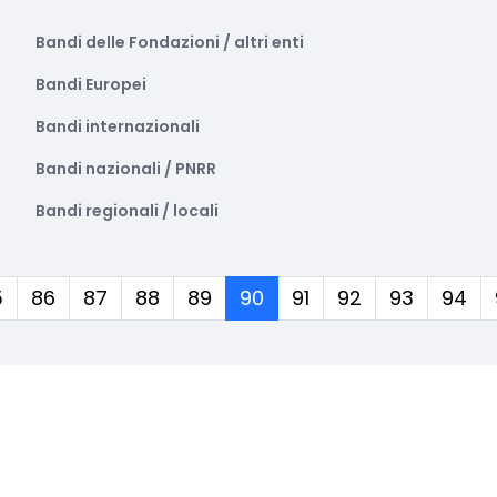
Bandi delle Fondazioni / altri enti
Bandi Europei
Bandi internazionali
Bandi nazionali / PNRR
Bandi regionali / locali
(corrente)
5
86
87
88
89
90
91
92
93
94