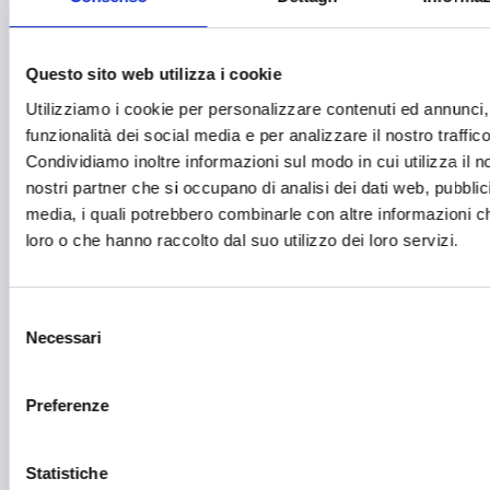
Formazione e lavoro
Fotovoltaico
Questo sito web utilizza i cookie
Gastronomia
Utilizziamo i cookie per personalizzare contenuti ed annunci, 
funzionalità dei social media e per analizzare il nostro traffico
Giustizia e sicurezza
Condividiamo inoltre informazioni sul modo in cui utilizza il no
Green economy
nostri partner che si occupano di analisi dei dati web, pubblic
media, i quali potrebbero combinarle con altre informazioni ch
Impianti sportivi
loro o che hanno raccolto dal suo utilizzo dei loro servizi.
Imprenditoria femminile
Inclusione Sociale e Solidarietà
Selezione
Necessari
del
Innovazione tecnologica, digitalizzazione, ICT
consenso
Intelligenza Artificiale
Preferenze
Internazionalizzazione
Libro e lettura
Statistiche