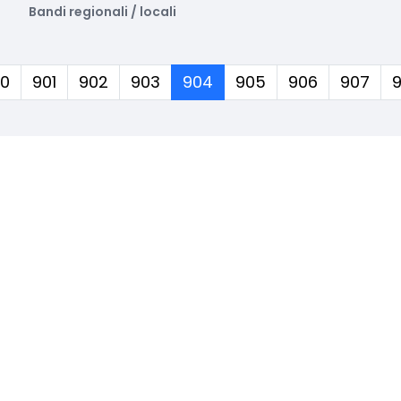
Bandi regionali / locali
(corrente)
0
901
902
903
904
905
906
907