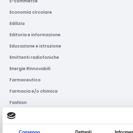
E-commerce
Economia circolare
Edilizia
Editoria e informazione
Educazione e istruzione
Emittenti radiofoniche
Energie Rinnovabili
Farmaceutico
Farmacia e/o chimica
Fashion
Festival e mostre
Fiere ed eventi
Consenso
Dettagli
Informaz