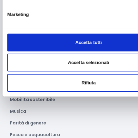
Manifatturiero
Marketing
Manifestazioni culturali
Manifestazioni Sportive
Marginalità sociale
Accetta tutti
Marketing e comunicazione
Accetta selezionati
Media e informazione
Migrazione e sviluppo
Rifiuta
Mobile e arredo
Mobilità sostenibile
Musica
Parità di genere
Pesca e acquacoltura