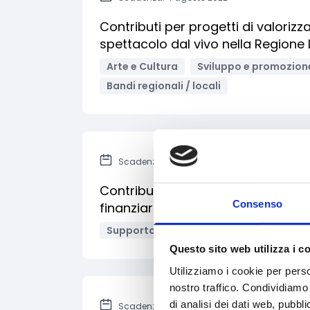
Contributi per progetti di valorizz
spettacolo dal vivo nella Regione L
Arte e Cultura
Sviluppo e promozione
Bandi regionali / locali
Scadenza: 31 luglio 2022
Contributi alle Micro, Piccole e M
Consenso
finanziarie in considerazione degl
Supporto alle imprese
Imprese
I
Questo sito web utilizza i c
Utilizziamo i cookie per perso
nostro traffico. Condividiamo 
di analisi dei dati web, pubbl
Scadenza: 16 settembre 2022