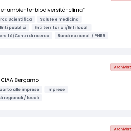
lute-ambiente-biodiversità-clima”
rca Scientifica
Salute e medicina
Enti pubblici
Enti territoriali/Enti locali
ersità/Centri di ricerca
Bandi nazionali / PNRR
Archivia
 CCIAA Bergamo
porto alle imprese
Imprese
i regionali / locali
Archivia