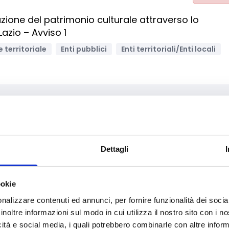
azione del patrimonio culturale attraverso lo
azio – Avviso 1
 territoriale
Enti pubblici
Enti territoriali/Enti locali
Archivia
edie Imprese (MPMI) per contrastare le difficoltà
Dettagli
i effetti dell’emergenza sanitaria da COVID19
mprese sociali/Società benefit
Bandi regionali / locali
ookie
nalizzare contenuti ed annunci, per fornire funzionalità dei socia
inoltre informazioni sul modo in cui utilizza il nostro sito con i 
icità e social media, i quali potrebbero combinarle con altre inform
Archivia