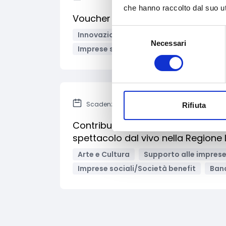
che hanno raccolto dal suo uti
Voucher digitali i4.0 – CCIAA Rom
Selezione
Innovazione tecnologica, digitalizzazio
Necessari
del
Imprese sociali/Società benefit
Band
consenso
Scadenza: 4 agosto 2022
Rifiuta
Contributi per progetti di valorizz
spettacolo dal vivo nella Regione 
Arte e Cultura
Supporto alle impres
Imprese sociali/Società benefit
Band