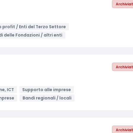
Archivia
o profit / Enti del Terzo Settore
i delle Fondazioni / altri enti
Archivia
ne, ICT
Supporto alle imprese
mprese
Bandi regionali / locali
Archivia