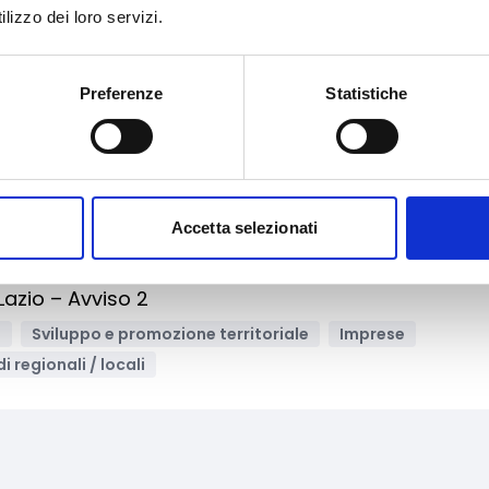
lizzo dei loro servizi.
a
ne, ICT
Supporto alle imprese
Imprese
Preferenze
Statistiche
i regionali / locali
Archivia
Accetta selezionati
azione del patrimonio culturale attraverso lo
Lazio – Avviso 2
e
Sviluppo e promozione territoriale
Imprese
i regionali / locali