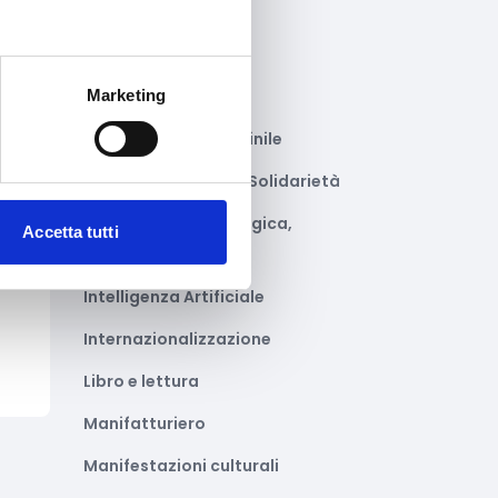
Giustizia e sicurezza
Green economy
Marketing
Impianti sportivi
Imprenditoria femminile
Inclusione Sociale e Solidarietà
Innovazione tecnologica,
to
Accetta tutti
digitalizzazione, ICT
Intelligenza Artificiale
Internazionalizzazione
Libro e lettura
Manifatturiero
Manifestazioni culturali