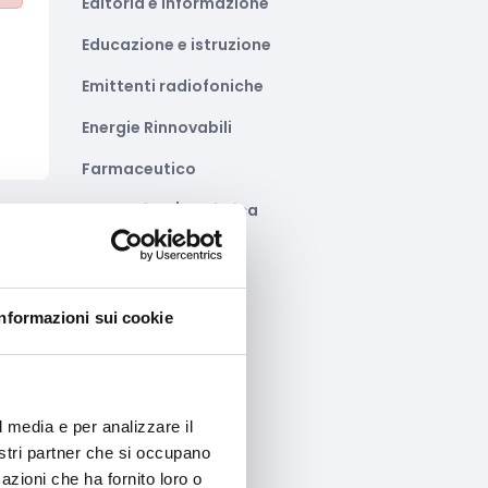
Editoria e informazione
Educazione e istruzione
Emittenti radiofoniche
Energie Rinnovabili
Farmaceutico
Farmacia e/o chimica
Fashion
to
Festival e mostre
Informazioni sui cookie
Fiere ed eventi
Formazione e lavoro
Fotovoltaico
l media e per analizzare il
nostri partner che si occupano
Gastronomia
azioni che ha fornito loro o
to