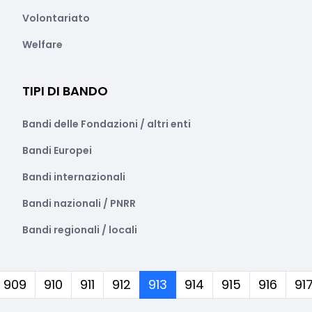
Volontariato
Welfare
TIPI DI BANDO
Bandi delle Fondazioni / altri enti
Bandi Europei
Bandi internazionali
Bandi nazionali / PNRR
Bandi regionali / locali
(corrente)
909
910
911
912
913
914
915
916
91