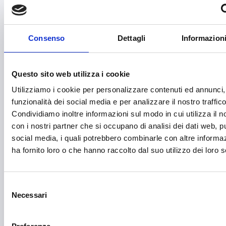
Educazione e istruzione
Emittenti radiofoniche
Consenso
Dettagli
Informazioni
Energie Rinnovabili
Farmaceutico
Questo sito web utilizza i cookie
Farmacia e/o chimica
Utilizziamo i cookie per personalizzare contenuti ed annunci, 
funzionalità dei social media e per analizzare il nostro traffico
Fashion
Condividiamo inoltre informazioni sul modo in cui utilizza il no
con i nostri partner che si occupano di analisi dei dati web, pu
Festival e mostre
social media, i quali potrebbero combinarle con altre informa
Fiere ed eventi
ha fornito loro o che hanno raccolto dal suo utilizzo dei loro s
Formazione e lavoro
Fotovoltaico
Selezione
Necessari
del
Gastronomia
consenso
Giustizia e sicurezza