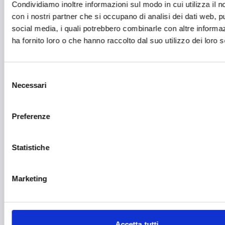
Educazione e istruzione
Condividiamo inoltre informazioni sul modo in cui utilizza il no
con i nostri partner che si occupano di analisi dei dati web, pu
Emittenti radiofoniche
social media, i quali potrebbero combinarle con altre informa
ha fornito loro o che hanno raccolto dal suo utilizzo dei loro s
Energie Rinnovabili
Farmaceutico
Selezione
Farmacia e/o chimica
Necessari
del
Fashion
consenso
Preferenze
Festival e mostre
Fiere ed eventi
Statistiche
Formazione e lavoro
Fotovoltaico
Marketing
Gastronomia
Giustizia e sicurezza
Accetta tutti