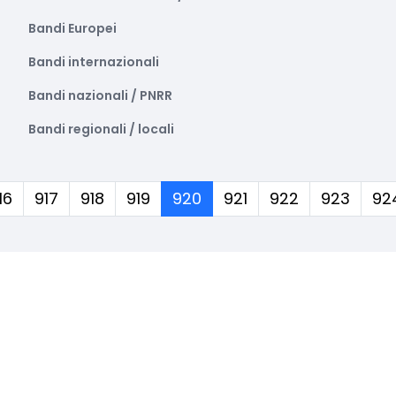
Bandi Europei
Bandi internazionali
Bandi nazionali / PNRR
Bandi regionali / locali
(corrente)
16
917
918
919
920
921
922
923
92