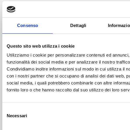
Fashion
Festival e mostre
Consenso
Dettagli
Informazio
Fiere ed eventi
Formazione e lavoro
Questo sito web utilizza i cookie
Fotovoltaico
Utilizziamo i cookie per personalizzare contenuti ed annunci, 
funzionalità dei social media e per analizzare il nostro traffico
Gastronomia
Condividiamo inoltre informazioni sul modo in cui utilizza il no
Giustizia e sicurezza
con i nostri partner che si occupano di analisi dei dati web, pu
social media, i quali potrebbero combinarle con altre informa
Green economy
fornito loro o che hanno raccolto dal suo utilizzo dei loro servi
Impianti sportivi
Imprenditoria femminile
Selezione
Necessari
del
Inclusione Sociale e Solidarietà
consenso