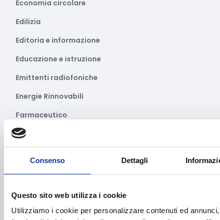
Economia circolare
Edilizia
Editoria e informazione
Educazione e istruzione
Emittenti radiofoniche
Energie Rinnovabili
Farmaceutico
Farmacia e/o chimica
Fashion
Consenso
Dettagli
Informazi
Festival e mostre
Fiere ed eventi
Questo sito web utilizza i cookie
Formazione e lavoro
Utilizziamo i cookie per personalizzare contenuti ed annunci, 