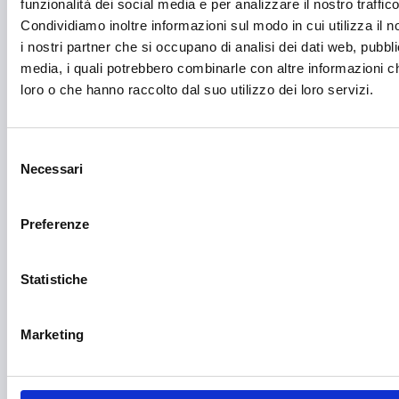
funzionalità dei social media e per analizzare il nostro traffico
Fotovoltaico
Condividiamo inoltre informazioni sul modo in cui utilizza il n
Gastronomia
i nostri partner che si occupano di analisi dei dati web, pubbli
media, i quali potrebbero combinarle con altre informazioni ch
Giustizia e sicurezza
loro o che hanno raccolto dal suo utilizzo dei loro servizi.
Green economy
Impianti sportivi
Selezione
Necessari
del
Imprenditoria femminile
consenso
Inclusione Sociale e Solidarietà
Preferenze
Innovazione tecnologica, digitalizzazione, ICT
Statistiche
Intelligenza Artificiale
Internazionalizzazione
Marketing
Libro e lettura
Manifatturiero