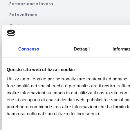
Formazione e lavoro
Fotovoltaico
Gastronomia
Giustizia e sicurezza
Green economy
Consenso
Dettagli
Informaz
Impianti sportivi
Questo sito web utilizza i cookie
Imprenditoria femminile
Utilizziamo i cookie per personalizzare contenuti ed annunci, 
Inclusione Sociale e Solidarietà
funzionalità dei social media e per analizzare il nostro traffi
Innovazione tecnologica, digitalizzazione, ICT
inoltre informazioni sul modo in cui utilizza il nostro sito con i
che si occupano di analisi dei dati web, pubblicità e social med
Intelligenza Artificiale
potrebbero combinarle con altre informazioni che ha fornito l
hanno raccolto dal suo utilizzo dei loro servizi.
Internazionalizzazione
Libro e lettura