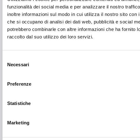
funzionalità dei social media e per analizzare il nostro traffi
Imprenditoria femminile
inoltre informazioni sul modo in cui utilizza il nostro sito con i
Inclusione Sociale e Solidarietà
che si occupano di analisi dei dati web, pubblicità e social med
potrebbero combinarle con altre informazioni che ha fornito 
Innovazione tecnologica, digitalizzazione, ICT
raccolto dal suo utilizzo dei loro servizi.
Intelligenza Artificiale
Internazionalizzazione
Selezione
Necessari
del
Libro e lettura
consenso
Manifatturiero
Preferenze
Manifestazioni culturali
Statistiche
Manifestazioni Sportive
Marginalità sociale
Marketing
Marketing e comunicazione