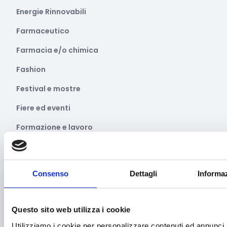
Energie Rinnovabili
Farmaceutico
Farmacia e/o chimica
Fashion
Festival e mostre
Fiere ed eventi
Formazione e lavoro
Fotovoltaico
Gastronomia
Consenso
Dettagli
Informaz
Giustizia e sicurezza
Green economy
Questo sito web utilizza i cookie
Impianti sportivi
Utilizziamo i cookie per personalizzare contenuti ed annunci, 