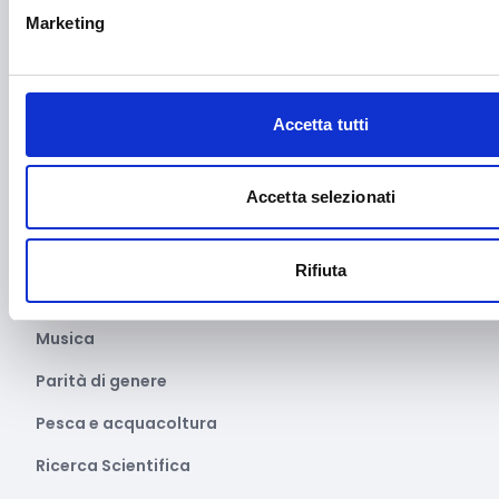
Manifestazioni culturali
Marketing
Manifestazioni Sportive
Marginalità sociale
Accetta tutti
Marketing e comunicazione
Media e informazione
Accetta selezionati
Migrazione e sviluppo
Mobile e arredo
Rifiuta
Mobilità sostenibile
Musica
Parità di genere
Pesca e acquacoltura
Ricerca Scientifica