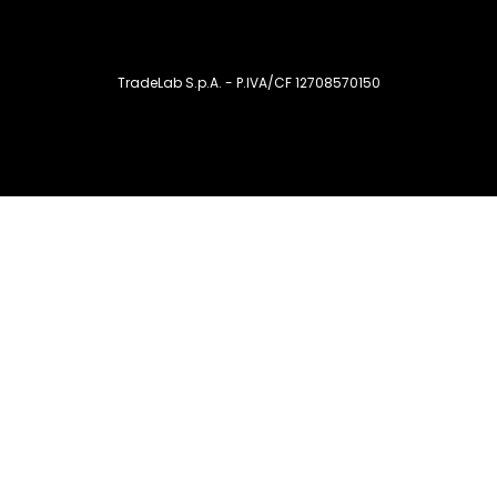
TradeLab S.p.A. - P.IVA/CF 12708570150