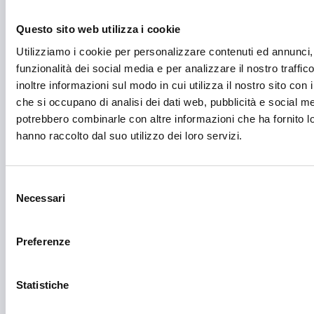
Gastronomia
Questo sito web utilizza i cookie
Giustizia e sicurezza
Utilizziamo i cookie per personalizzare contenuti ed annunci, 
funzionalità dei social media e per analizzare il nostro traffi
Green economy
inoltre informazioni sul modo in cui utilizza il nostro sito con i
Impianti sportivi
che si occupano di analisi dei dati web, pubblicità e social med
potrebbero combinarle con altre informazioni che ha fornito l
Imprenditoria femminile
hanno raccolto dal suo utilizzo dei loro servizi.
Inclusione Sociale e Solidarietà
Innovazione tecnologica, digitalizzazione, ICT
Selezione
Necessari
del
Intelligenza Artificiale
consenso
Internazionalizzazione
Preferenze
Libro e lettura
Statistiche
Manifatturiero