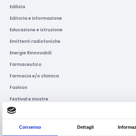
Edilizia
Editoria e informazione
Educazione e istruzione
Emittenti radiofoniche
Energie Rinnovabili
Farmaceutico
Farmacia e/o chimica
Fashion
Festival e mostre
Fiere ed eventi
Formazione e lavoro
Consenso
Dettagli
Informaz
Fotovoltaico